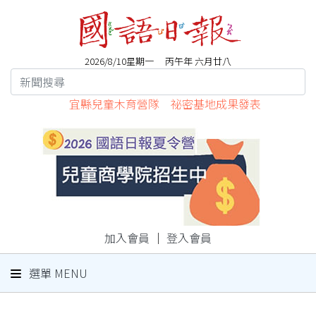
2026/8/10星期一 丙午年 六月廿八
宜縣兒童木育營隊 祕密基地成果發表
加入會員
｜
登入會員
選單 MENU