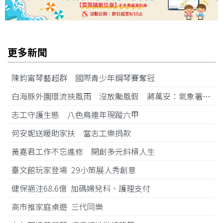
更多新聞
陳鈞甯琴藝超群 國際青少年鋼琴賽奪冠
白海豚外圍環流挾風雨 沒放颱風假 蔣萬安：氣象署沒發陸警
志工守護生態 八色鳥連年現蹤六甲
何安妮送暖助家扶 當志工樂捐款
黃嘉君工作不忘進修 開創多元斜槓人生
臺文館玩家登場 29小策展人秀創意
健保挹注68.6億 加碼婦兒科、護理支付
高市推家庭桌遊 三代同樂