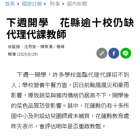
首頁
國語日報
時事
國內新聞
下週開學 花縣逾十校仍缺
代理代課教師
徐庭揚、沈育如、陳景清／連線
報導 (2025/8/29)
下週一開學，許多學校面臨代理代課招不到
人；學校營養午餐方面，因日前颱風風災和豪雨
影響，導致蔬菜與豬肉價格仍居高不下，開學後
的菜色品質恐受影響。其中，花蓮縣仍有十多所
國中小及附設幼兒園師資未補齊，花蓮縣教育處
昨天表示，會評估明年是否重啟教甄。