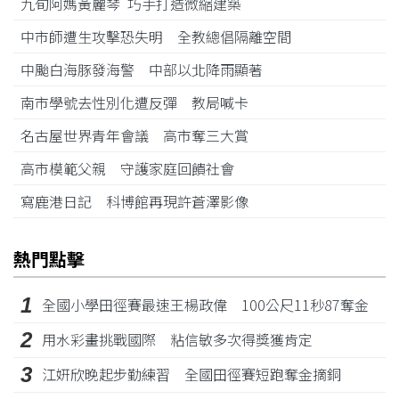
九旬阿媽黃麗琴 巧手打造微縮建築
中市師遭生攻擊恐失明 全教總倡隔離空間
中颱白海豚發海警 中部以北降雨顯著
南市學號去性別化遭反彈 教局喊卡
名古屋世界青年會議 高市奪三大賞
高市模範父親 守護家庭回饋社會
寫鹿港日記 科博館再現許蒼澤影像
熱門點擊
1
全國小學田徑賽最速王楊政偉 100公尺11秒87奪金
2
用水彩畫挑戰國際 粘信敏多次得獎獲肯定
3
江姸欣晚起步勤練習 全國田徑賽短跑奪金摘銅