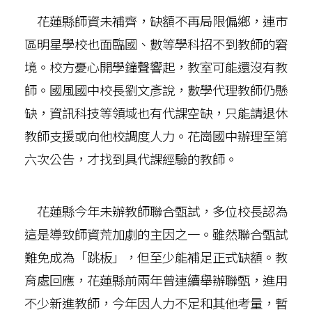
花蓮縣師資未補齊，缺額不再局限偏鄉，連市
區明星學校也面臨國、數等學科招不到教師的窘
境。校方憂心開學鐘聲響起，教室可能還沒有教
師。國風國中校長劉文彥說，數學代理教師仍懸
缺，資訊科技等領域也有代課空缺，只能請退休
教師支援或向他校調度人力。花崗國中辦理至第
六次公告，才找到具代課經驗的教師。
花蓮縣今年未辦教師聯合甄試，多位校長認為
這是導致師資荒加劇的主因之一。雖然聯合甄試
難免成為「跳板」，但至少能補足正式缺額。教
育處回應，花蓮縣前兩年曾連續舉辦聯甄，進用
不少新進教師，今年因人力不足和其他考量，暫