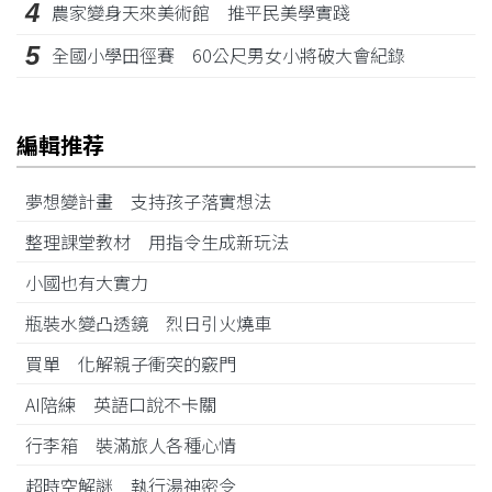
4
農家變身天來美術館 推平民美學實踐
5
全國小學田徑賽 60公尺男女小將破大會紀錄
編輯推荐
夢想變計畫 支持孩子落實想法
整理課堂教材 用指令生成新玩法
小國也有大實力
瓶裝水變凸透鏡 烈日引火燒車
買單 化解親子衝突的竅門
AI陪練 英語口說不卡關
行李箱 裝滿旅人各種心情
超時空解謎 執行湯神密令