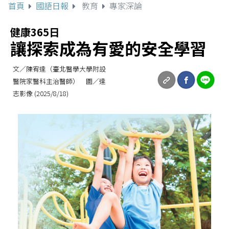
首頁
國語日報
教育
專家深論
健康365日
讓探索成為有愛的安全學習
文／陳宥達（臺北醫學大學附設
醫院家醫科主治醫師） 圖／達
志影像 (2025/8/18)