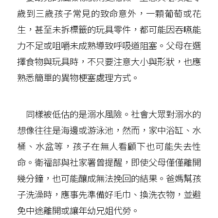
歲到三歲孩子常見的致命意外，一顆葡萄或花
生，甚至未拆標籤的玩具零件，都可能因吞嚥能
力不足或咀嚼未成熟導致呼吸道阻塞。父母在選
擇食物與玩具時，不只要注意大小與形狀，也應
熟悉簡單的異物梗塞處理方式。
同樣被低估的是溺水風險。社會大眾對溺水的
想像往往是海邊或游泳池，然而，家中浴缸、水
桶、水盆等，孩子在無人看顧下也可能失去性
命。衛福部與社家署曾提醒，即使父母僅僅離開
幾分鐘，也可能釀成無法挽回的結果。爸媽幫孩
子洗澡時，應事先準備好毛巾、換洗衣物，並避
免中途離開或讓年幼兄姐代勞。