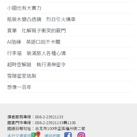
小國也有大實力
瓶裝水變凸透鏡 烈日引火燒車
買單 化解親子衝突的竅門
AI陪練 英語口說不卡關
行李箱 裝滿旅人各種心情
超時空解謎 執行湯神密令
雪隧密室逃脫
想像一百年
讀者服務專線：886-2-23921133
圖書門市專線：886-2-23921133轉1108
國語日報社址：台北市100中正區福州街二號
本社交通資訊️
網站地圖