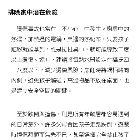
排除家中潛在危險
燙傷事故也常在「不小心」中發生。廚房中的
熱湯，加熱過的電鍋，桌邊的熱奶茶，只要孩子
踮腳就能拿到，或是拉扯桌巾，就可能導致二度
以上燙傷。還有，建議將電熱水器設定在攝氏四
十八度以下，減少燙傷風險；烹飪時將鍋柄轉向
內側，避免孩子觸碰；高溫物品不放在桌面，也
是建立安全空間的關鍵。
至於跌倒與撞傷，則是所有年齡層都容易遇到
的日常意外。許多父母會因孩子走路跌倒，遊戲
時撞傷額頭而焦急不已，甚至選擇完全禁止孩子