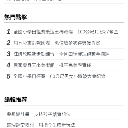
熱門點擊
1
全國小學田徑賽最速王楊政偉 100公尺11秒87奪金
2
用水彩畫挑戰國際 粘信敏多次得獎獲肯定
3
江姸欣晚起步勤練習 全國田徑賽短跑奪金摘銅
4
農家變身天來美術館 推平民美學實踐
5
全國小學田徑賽 60公尺男女小將破大會紀錄
編輯推荐
夢想變計畫 支持孩子落實想法
整理課堂教材 用指令生成新玩法