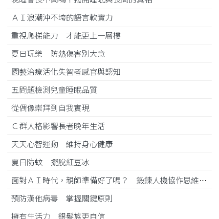
ＡＩ浪潮沖不垮的語言軟實力
重視爬梯能力 才能更上一層樓
夏日玩樂 防熱傷害別大意
園藝治療活化失智者感官與認知
五問題檢測兒童睡眠品質
從偶像崇拜到自我實現
Ｃ群人格影響長者晚年生活
天天心智運動 維持身心健康
夏日防蚊 擺脫紅豆冰
面對ＡＩ時代，親師準備好了嗎？ 鍛鍊人機協作思維 穩健航向未來
預防漢他病毒 掌握關鍵原則
擁有生活力 銀髮族更自信