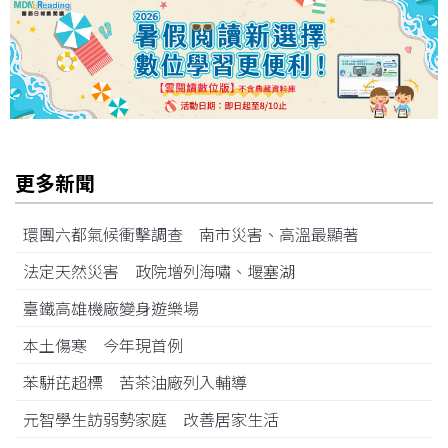
更多新聞
環團六都氣候衝擊調查 南市災害、高溫最顯著
法定天然災害 政院增列海嘯、堰塞湖
臺鐵高雄機廠變身遊樂場
本土傷寒 今年現首例
苯駢芘超標 苦茶油廠列入輔導
元智學生訪弱勢家庭 改善居家生活