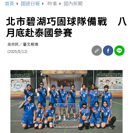
首頁
國語日報
時事
國內新聞
北市碧湖巧固球隊備戰 八
月底赴泰國參賽
高修民／臺北報導
(2025/8/12)