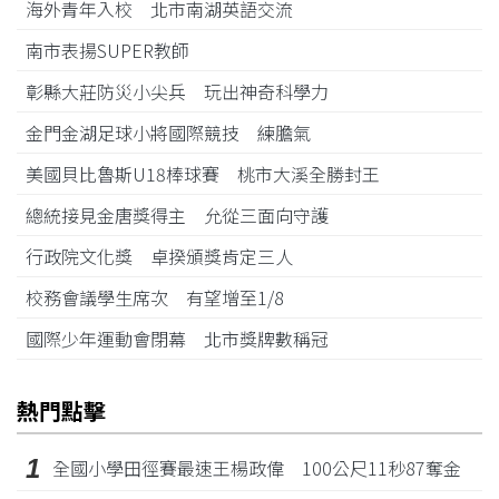
海外青年入校 北市南湖英語交流
南市表揚SUPER教師
彰縣大莊防災小尖兵 玩出神奇科學力
金門金湖足球小將國際競技 練膽氣
美國貝比魯斯U18棒球賽 桃市大溪全勝封王
總統接見金唐獎得主 允從三面向守護
行政院文化獎 卓揆頒獎肯定三人
校務會議學生席次 有望增至1/8
國際少年運動會閉幕 北市獎牌數稱冠
熱門點擊
1
全國小學田徑賽最速王楊政偉 100公尺11秒87奪金