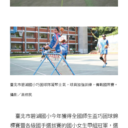
臺北市碧湖國小巧固球隊凝聚士氣，球員加強訓練，備戰國際賽。
攝影／高修民
臺北市碧湖國小今年獲得全國師生盃巧固球錦
標賽暨各級國手選拔賽的國小女生甲組冠軍，選