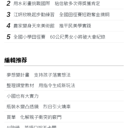
2
用水彩畫挑戰國際 粘信敏多次得獎獲肯定
3
江姸欣晚起步勤練習 全國田徑賽短跑奪金摘銅
4
農家變身天來美術館 推平民美學實踐
5
全國小學田徑賽 60公尺男女小將破大會紀錄
編輯推荐
夢想變計畫 支持孩子落實想法
整理課堂教材 用指令生成新玩法
小國也有大實力
瓶裝水變凸透鏡 烈日引火燒車
買單 化解親子衝突的竅門
AI陪練 英語口說不卡關