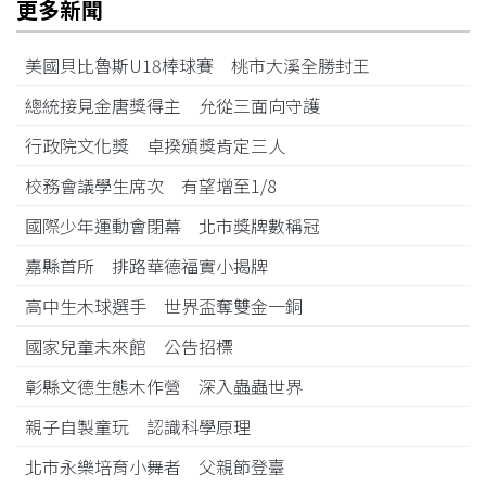
更多新聞
美國貝比魯斯U18棒球賽 桃市大溪全勝封王
總統接見金唐獎得主 允從三面向守護
行政院文化獎 卓揆頒獎肯定三人
校務會議學生席次 有望增至1/8
國際少年運動會閉幕 北市獎牌數稱冠
嘉縣首所 排路華德福實小揭牌
高中生木球選手 世界盃奪雙金一銅
國家兒童未來館 公告招標
彰縣文德生態木作營 深入蟲蟲世界
親子自製童玩 認識科學原理
北市永樂培育小舞者 父親節登臺