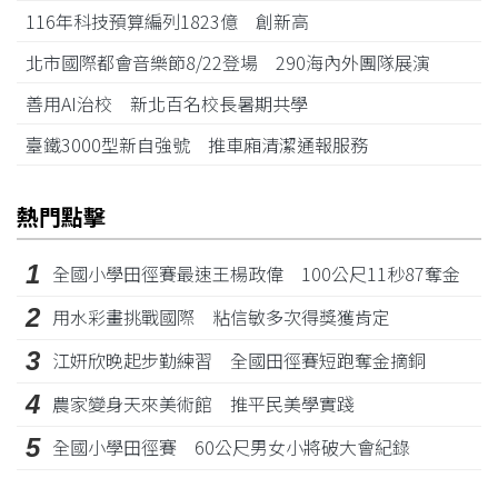
116年科技預算編列1823億 創新高
北市國際都會音樂節8/22登場 290海內外團隊展演
善用AI治校 新北百名校長暑期共學
臺鐵3000型新自強號 推車廂清潔通報服務
熱門點擊
1
全國小學田徑賽最速王楊政偉 100公尺11秒87奪金
2
用水彩畫挑戰國際 粘信敏多次得獎獲肯定
3
江姸欣晚起步勤練習 全國田徑賽短跑奪金摘銅
4
農家變身天來美術館 推平民美學實踐
5
全國小學田徑賽 60公尺男女小將破大會紀錄