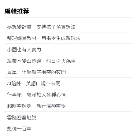
編輯推荐
夢想變計畫 支持孩子落實想法
整理課堂教材 用指令生成新玩法
小國也有大實力
瓶裝水變凸透鏡 烈日引火燒車
買單 化解親子衝突的竅門
AI陪練 英語口說不卡關
行李箱 裝滿旅人各種心情
超時空解謎 執行湯神密令
雪隧密室逃脫
想像一百年