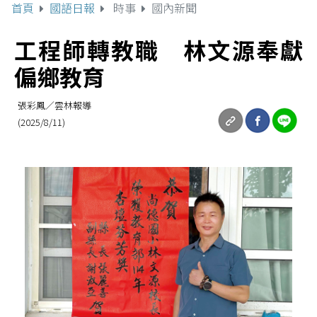
首頁
國語日報
時事
國內新聞
工程師轉教職 林文源奉獻
偏鄉教育
張彩鳳／雲林報導
(2025/8/11)