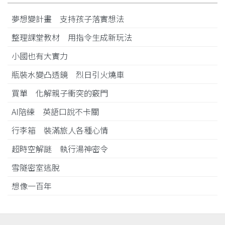
夢想變計畫 支持孩子落實想法
整理課堂教材 用指令生成新玩法
小國也有大實力
瓶裝水變凸透鏡 烈日引火燒車
買單 化解親子衝突的竅門
AI陪練 英語口說不卡關
行李箱 裝滿旅人各種心情
超時空解謎 執行湯神密令
雪隧密室逃脫
想像一百年