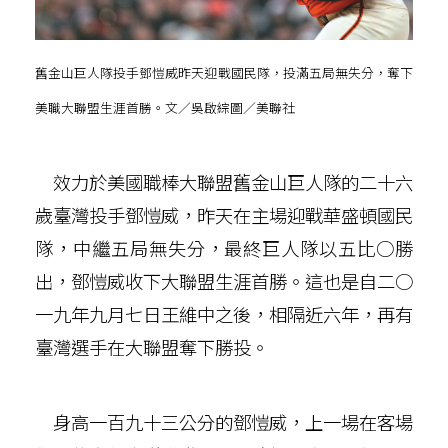
舊金山巨人隊投手鄧愷威昨天迎戰國民隊，投滿五局無失分，奪下
美職大聯盟生涯首勝。文／吳啟綜圖／美聯社
效力於美國職棒大聯盟舊金山巨人隊的二十六
歲臺灣投手鄧愷威，昨天在主場迎戰華盛頓國民
隊，中繼五局無失分，最終巨人隊以五比○勝
出，鄧愷威收下大聯盟生涯首勝。這也是自二○
一九年九月七日王維中之後，相隔近六年，再有
臺灣選手在大聯盟奪下勝投。
身高一百九十三公分的鄧愷威，上一場在客場