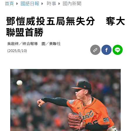
首頁
國語日報
時事
國內新聞
鄧愷威投五局無失分 奪大
聯盟首勝
吳啟綜／綜合報導 圖／美聯社
(2025/8/10)