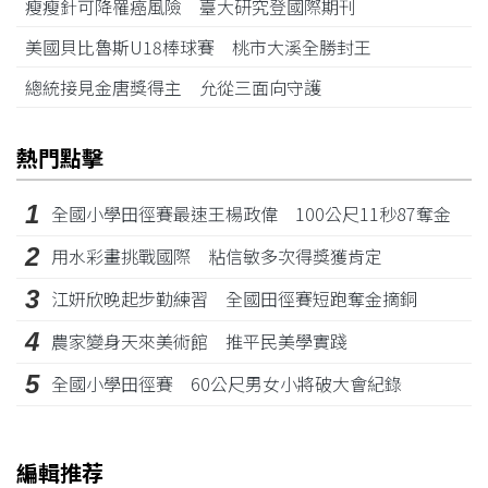
瘦瘦針可降罹癌風險 臺大研究登國際期刊
美國貝比魯斯U18棒球賽 桃市大溪全勝封王
總統接見金唐獎得主 允從三面向守護
熱門點擊
1
全國小學田徑賽最速王楊政偉 100公尺11秒87奪金
2
用水彩畫挑戰國際 粘信敏多次得獎獲肯定
3
江姸欣晚起步勤練習 全國田徑賽短跑奪金摘銅
4
農家變身天來美術館 推平民美學實踐
5
全國小學田徑賽 60公尺男女小將破大會紀錄
編輯推荐