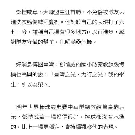
鄧愷威奪下大聯盟生涯首勝，不免俗被隊友丟
進洗衣籃倒啤酒慶祝。他對於自己的表現打了六
七十分，謙稱自己還有很多地方可以再進步，感
謝隊友守備的幫忙，化解滿壘危機。
好消息傳回臺灣，鄧愷威的國小啟蒙教練張振
楠也高興的說：「臺灣之光、力行之光，我的學
生，引以為榮。」
明年世界棒球經典賽中華隊總教練曾豪駒表
示，鄧愷威這一場投得很好，控球都滿有水準
的，比上一場更穩定，會持續觀察他的表現。