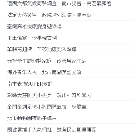
環團六都氣候衝擊調查 南市災害、高溫最顯著
法定天然災害 政院增列海嘯、堰塞湖
臺鐵高雄機廠變身遊樂場
本土傷寒 今年現首例
苯駢芘超標 苦茶油廠列入輔導
元智學生訪弱勢家庭 改善居家生活
海外青年入校 北市南湖英語交流
南市表揚SUPER教師
彰縣大莊防災小尖兵 玩出神奇科學力
金門金湖足球小將國際競技 練膽氣
北市動物園夜貓子講古
國健署攜手人氣網紅 邀全民定期量腰圍