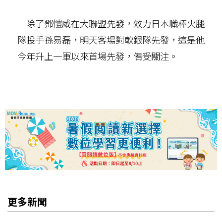
除了鄧愷威在大聯盟先發，效力日本職棒火腿
隊投手孫易磊，明天客場對軟銀隊先發，這是他
今年升上一軍以來首場先發，備受關注。
更多新聞