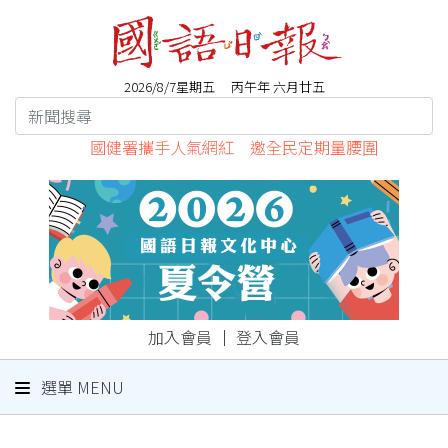
2026/8/7星期五 丙午年 六月廿五
國健署攜手人氣網紅 邀全民定期量腰圍
加入會員
｜
登入會員
選單 MENU