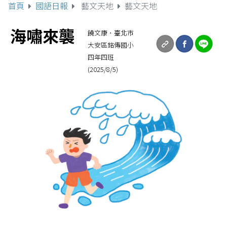
首頁
國語日報
藝文天地
藝文天地
海嘯來襲
饒文康．臺北市
大安區銘傳國小
四年四班
(2025/8/5)