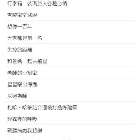
行李箱 裝滿旅人各種心情
雪隧密室逃脫
想像一百年
大家都是第一名
失控的距離
和爸媽一起去追星
老師的小祕密
星星躍出海面
以鏡為師
札哈‧哈蒂結合環境打造綠建築
煙霧裡的呼吸
戰勝病魔我超讚