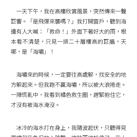
一天下午，我在高樓欣賞風景，突然傳來一聲
巨響。「是飛彈來襲嗎？」我打開窗戶，聽到海
邊有人大喊：「救命！」外面下著好大的雨，根
本看不清楚，只見一排二十層樓高的巨牆，天
哪，是「海嘯」！
海嘯來的時候，一定要往高處躲，找安全的地
方躲起來。但我跑不贏海嘯，所以被大浪捲走。
一陣慌亂中，我看到橘色救生圈，趕緊抱住它，
才沒有被海水淹沒。
冰冷的海水打在身上，我隨波起伏，只聽得見