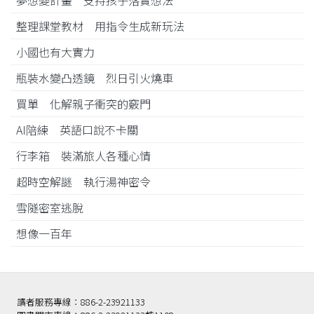
整理課堂教材 用指令生成新玩法
小國也有大實力
瓶裝水變凸透鏡 烈日引火燒車
買單 化解親子衝突的竅門
AI陪練 英語口說不卡關
行李箱 裝滿旅人各種心情
超時空解謎 執行湯神密令
雪隧密室逃脫
想像一百年
讀者服務專線：886-2-23921133