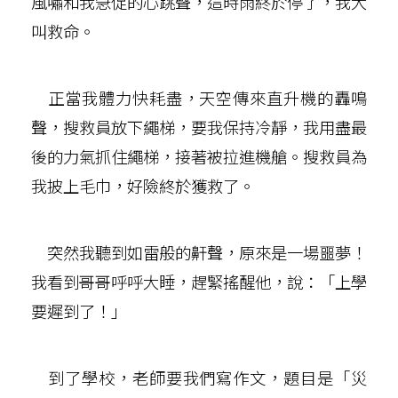
風嘯和我急促的心跳聲，這時雨終於停了，我大
叫救命。
正當我體力快耗盡，天空傳來直升機的轟鳴
聲，搜救員放下繩梯，要我保持冷靜，我用盡最
後的力氣抓住繩梯，接著被拉進機艙。搜救員為
我披上毛巾，好險終於獲救了。
突然我聽到如雷般的鼾聲，原來是一場噩夢！
我看到哥哥呼呼大睡，趕緊搖醒他，說：「上學
要遲到了！」
到了學校，老師要我們寫作文，題目是「災