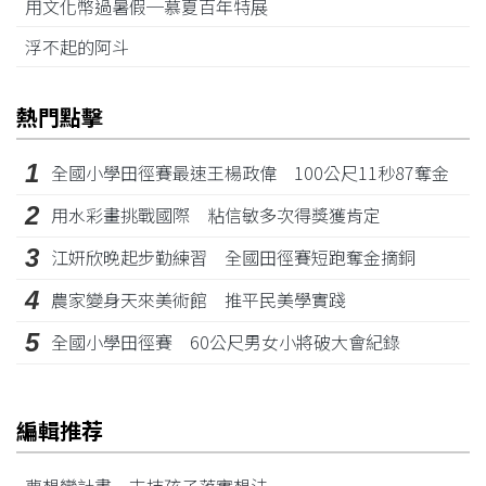
用文化幣過暑假─慕夏百年特展
浮不起的阿斗
熱門點擊
1
全國小學田徑賽最速王楊政偉 100公尺11秒87奪金
2
用水彩畫挑戰國際 粘信敏多次得獎獲肯定
3
江姸欣晚起步勤練習 全國田徑賽短跑奪金摘銅
4
農家變身天來美術館 推平民美學實踐
5
全國小學田徑賽 60公尺男女小將破大會紀錄
編輯推荐
夢想變計畫 支持孩子落實想法