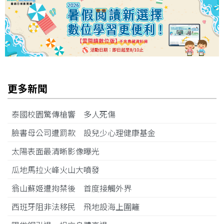
更多新聞
泰國校園驚傳槍響 多人死傷
臉書母公司遭罰款 設兒少心理健康基金
太陽表面最清晰影像曝光
瓜地馬拉火峰火山大噴發
翁山蘇姬遭拘禁後 首度接觸外界
西班牙阻非法移民 飛地設海上圍籬