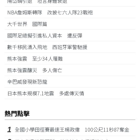
陽岱鋼引退 坦言身體衰退
NBA詹姆斯轉隊 改披七六人隊23戰袍
大千世界 國際篇
國際足總擬引進私人資本 遭反彈
數千移民湧入飛地 西班牙軍警馳援
熊本強震 至少34人罹難
熊本強震釀災 多人傷亡
辛巴威發現新恐龍
日本熊本規模7.1地震 多處傳災情
熱門點擊
1
全國小學田徑賽最速王楊政偉 100公尺11秒87奪金