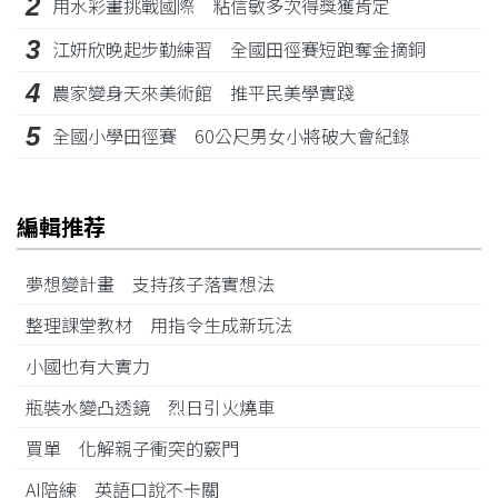
2
用水彩畫挑戰國際 粘信敏多次得獎獲肯定
3
江姸欣晚起步勤練習 全國田徑賽短跑奪金摘銅
4
農家變身天來美術館 推平民美學實踐
5
全國小學田徑賽 60公尺男女小將破大會紀錄
編輯推荐
夢想變計畫 支持孩子落實想法
整理課堂教材 用指令生成新玩法
小國也有大實力
瓶裝水變凸透鏡 烈日引火燒車
買單 化解親子衝突的竅門
AI陪練 英語口說不卡關