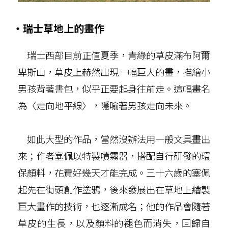
‧瑞士草地上的畫作
瑞士西部目前正值夏季，青綠的草皮滿布阿爾
卑斯山，草皮上赫然出現一幅巨大的畫，描繪小
男孩背著書包，似乎正要起身往前走。這幅畫名
為〈走向地平線〉，隱喻著男孩走向未來。
如此大型的作品，當然沒辦法用一般文具畫出
來；作者塞佩以特製噴霧器，搭配自行研發的環
保顏料，花費好幾天才能完成。三十六歲的塞佩
起先在街頭創作塗鴉，後來發展出在草地上繪製
巨大畫作的技術，也逐漸成名；他的作品會隨著
草皮的生長，以及顏料的褪色而消失，回歸自