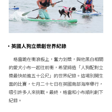
‧英國人狗立槳創世界紀錄
格雷跪在衝浪板上，奮力划槳，與他黑白相間
的愛犬小布一起往前衝，希望締造「人狗配對立
槳最快前進五十公尺」的世界紀錄。這場別開生
面的比賽，七月二十七日在英國南部海岸舉行，
吸引許多人來挑戰。最終，格雷和小布順利創下
紀錄。