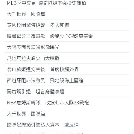
MLB季中交易 道奇隊搶下強投史庫柏
大千世界 國際篇
泰國校園驚傳槍響 多人死傷
臉書母公司遭罰款 設兒少心理健康基金
太陽表面最清晰影像曝光
瓜地馬拉火峰火山大噴發
翁山蘇姬遭拘禁後 首度接觸外界
西班牙阻非法移民 飛地設海上圍籬
陽岱鋼引退 坦言身體衰退
NBA詹姆斯轉隊 改披七六人隊23戰袍
大千世界 國際篇
國際足總擬引進私人資本 遭反彈