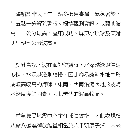
海嘯於昨天下午一點多抵達臺灣，氣象署於下
午五點十分解除警報。根據觀測資訊，以蘭嶼波
高十二公分最高，臺東成功、屏東小琉球及東港
則出現七公分波高。
吳健富說，波在海裡傳遞時，水深越深跑得速
度快，水深越淺則較慢，因此容易讓海水堆高形
成波高較高的海嘯，東南、西南沿海因地形及海
水深度淺等因素，因此預估的波高較高。
前氣象局地震中心主任郭鎧紋指出，此次規模
八點八強震釋放能量相當於八千顆原子彈，未來