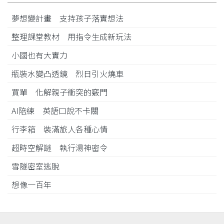
夢想變計畫 支持孩子落實想法
整理課堂教材 用指令生成新玩法
小國也有大實力
瓶裝水變凸透鏡 烈日引火燒車
買單 化解親子衝突的竅門
AI陪練 英語口說不卡關
行李箱 裝滿旅人各種心情
超時空解謎 執行湯神密令
雪隧密室逃脫
想像一百年