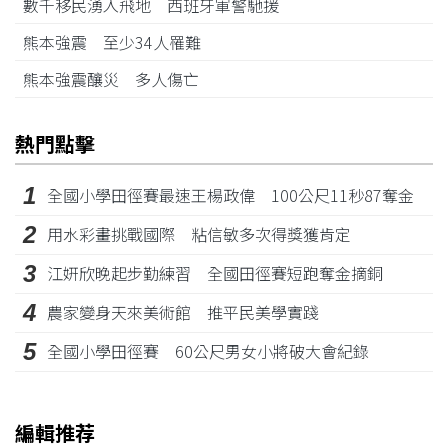
數千移民湧入飛地 西班牙軍警馳援
熊本強震 至少34人罹難
熊本強震釀災 多人傷亡
熱門點擊
1
全國小學田徑賽最速王楊政偉 100公尺11秒87奪金
2
用水彩畫挑戰國際 粘信敏多次得獎獲肯定
3
江姸欣晚起步勤練習 全國田徑賽短跑奪金摘銅
4
農家變身天來美術館 推平民美學實踐
5
全國小學田徑賽 60公尺男女小將破大會紀錄
編輯推荐