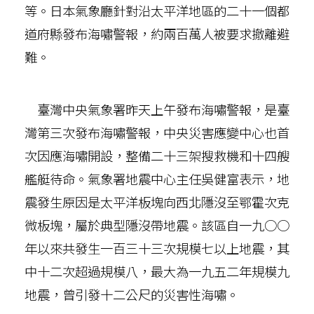
等。日本氣象廳針對沿太平洋地區的二十一個都
道府縣發布海嘯警報，約兩百萬人被要求撤離避
難。
臺灣中央氣象署昨天上午發布海嘯警報，是臺
灣第三次發布海嘯警報，中央災害應變中心也首
次因應海嘯開設，整備二十三架搜救機和十四艘
艦艇待命。氣象署地震中心主任吳健富表示，地
震發生原因是太平洋板塊向西北隱沒至鄂霍次克
微板塊，屬於典型隱沒帶地震。該區自一九○○
年以來共發生一百三十三次規模七以上地震，其
中十二次超過規模八，最大為一九五二年規模九
地震，曾引發十二公尺的災害性海嘯。