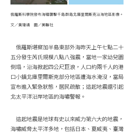
俄羅斯科學院發布海嘯襲擊千島群島北庫里爾斯克沿海地區影像。
文／黃瑋靖 圖／美聯社
俄羅斯堪察加半島東部外海昨天上午七點二十
五分發生芮氏規模八點八強震，當地一家幼兒園
倒塌，沿海掀起四公尺巨浪，人口約兩千人的港
口小鎮北庫里爾斯克部分地區遭海水淹沒，當局
宣布進入緊急狀態，居民疏散；這起地震還引起
北太平洋沿岸地區的海嘯警報。
這起地震是地球有史以來威力第六大的地震，
海嘯威脅太平洋多地，包括日本、夏威夷、臺灣