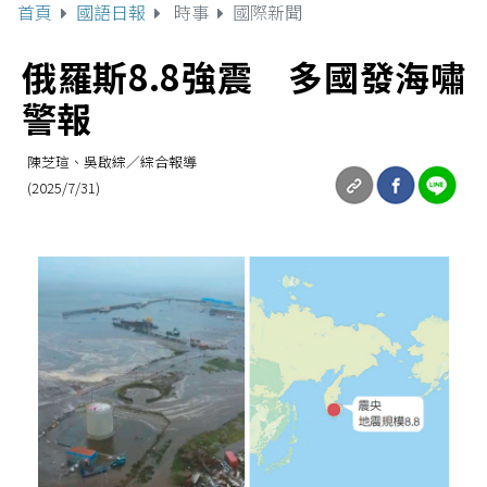
首頁
國語日報
時事
國際新聞
俄羅斯8.8強震 多國發海嘯
警報
陳芝瑄、吳啟綜／綜合報導
(2025/7/31)