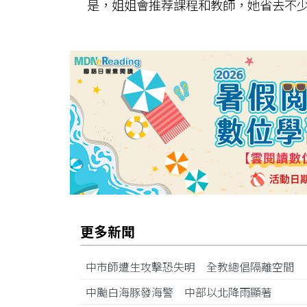
是，姐姐會推荐課程和教師，她省去不
更多新聞
中市師遭生攻擊恐失明 全教總倡隔離空間
中颱白海豚發海警 中部以北降雨顯著