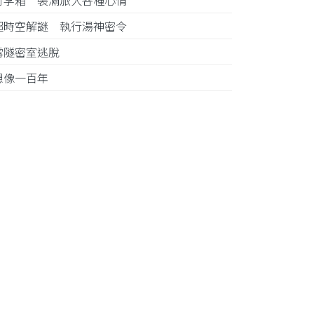
行李箱 裝滿旅人各種心情
超時空解謎 執行湯神密令
雪隧密室逃脫
想像一百年