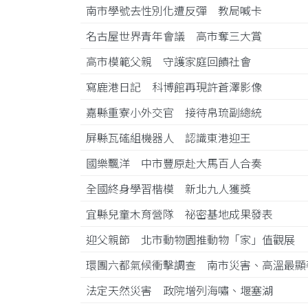
南市學號去性別化遭反彈 教局喊卡
名古屋世界青年會議 高市奪三大賞
高市模範父親 守護家庭回饋社會
寫鹿港日記 科博館再現許蒼澤影像
嘉縣重寮小外交官 接待帛琉副總統
屏縣瓦磘組機器人 認識東港迎王
國樂飄洋 中市豐原赴大馬百人合奏
全國終身學習楷模 新北九人獲獎
宜縣兒童木育營隊 祕密基地成果發表
迎父親節 北市動物園推動物「家」值觀展
環團六都氣候衝擊調查 南市災害、高溫最
法定天然災害 政院增列海嘯、堰塞湖