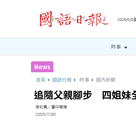
2026/8
時事
News
宜縣兒童木育營隊 祕密基
首頁
國語日報
時事
國內新聞
追隨父親腳步 四姐妹
張彩鳳／臺中報導
(2025/7/28)