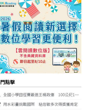
熱門點擊
1
全國小學田徑賽最速王楊政偉 100公尺11秒87奪金
2
用水彩畫挑戰國際 粘信敏多次得獎獲肯定