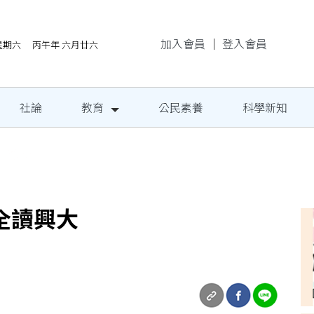
加入會員
｜
登入會員
/8星期六 丙午年 六月廿六
社論
教育
公民素養
科學新知
地成果發表
全讀興大