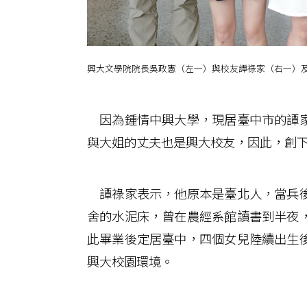
興大文學院院長吳政憲（左一）與校友譚祿家（右一）
因為鍾情中興大學，現居臺中市的譚家
與大姐的丈夫也是興大校友，因此，創
譚祿家表示，他原本是臺北人，當兵後
舍的水泥床，曾在農經系館讀書到半夜
此畢業後定居臺中，四個女兒陸續出生
興大校園環境。