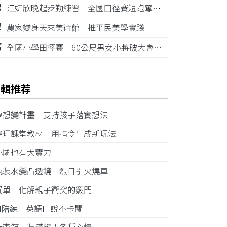
3
江姸欣晚起步勤練習 全國田徑賽短跑奪金摘銅
4
農家變身天來美術館 推平民美學實踐
5
全國小學田徑賽 60公尺男女小將破大會紀錄
編輯推荐
夢想變計畫 支持孩子落實想法
整理課堂教材 用指令生成新玩法
小國也有大實力
瓶裝水變凸透鏡 烈日引火燒車
買單 化解親子衝突的竅門
AI陪練 英語口說不卡關