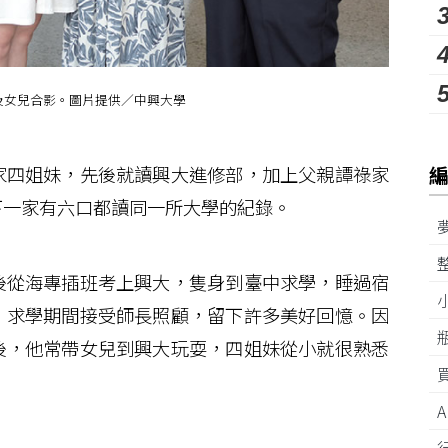
及女兒合影。圖片提供／中興大學
四姐妹，先後就讀興大進修部，加上父親譚祿家
下一家有六口都讀同一所大學的紀錄。
從海專插班考上興大，隻身到臺中求學，睡過宿
，求學期間接受師長照顧，留下許多美好回憶。因
後，他常帶女兒到興大玩耍，四姐妹從小就很熟悉