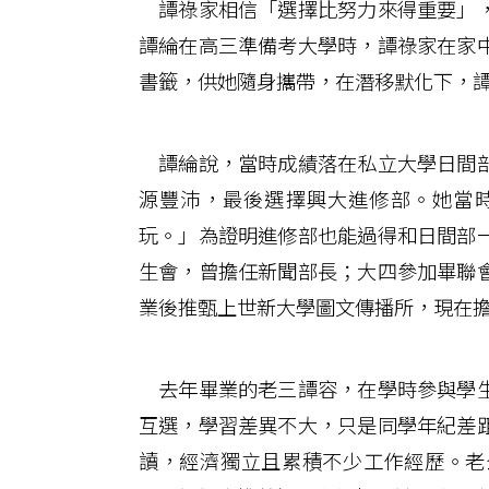
譚祿家相信「選擇比努力來得重要」，
譚綸在高三準備考大學時，譚祿家在家
書籤，供她隨身攜帶，在潛移默化下，
譚綸說，當時成績落在私立大學日間部
源豐沛，最後選擇興大進修部。她當
玩。」為證明進修部也能過得和日間部
生會，曾擔任新聞部長；大四參加畢聯
業後推甄上世新大學圖文傳播所，現在
去年畢業的老三譚容，在學時參與學生
互選，學習差異不大，只是同學年紀差
讀，經濟獨立且累積不少工作經歷。老