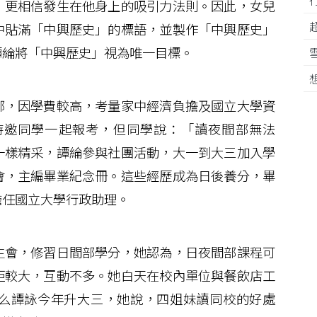
更相信發生在他身上的吸引力法則。因此，女兒
中貼滿「中興歷史」的標語，並製作「中興歷史」
譚綸將「中興歷史」視為唯一目標。
，因學費較高，考量家中經濟負擔及國立大學資
時邀同學一起報考，但同學說：「讀夜間部無法
一樣精采，譚綸參與社團活動，大一到大三加入學
會，主編畢業紀念冊。這些經歷成為日後養分，畢
擔任國立大學行政助理。
會，修習日間部學分，她認為，日夜間部課程可
距較大，互動不多。她白天在校內單位與餐飲店工
么譚詠今年升大三，她說，四姐妹讀同校的好處