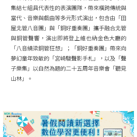
集結七組具代表性的表演團隊，帶來橫跨傳統與
當代、音樂與戲曲等多元形式演出，包含由「田
屋北管八音團」與「銅好重奏團」攜手融合北管
與銅管聲響，演出即將登上維也納金色大廳的
「八音繞梁銅管狂想」；「銅好重奏團」帶來向
夢幻童年致敬的「宮崎駿聲影手札」，以及「聲
子樂集」以自然為題的二十五周年音樂會「聽見
山林」。