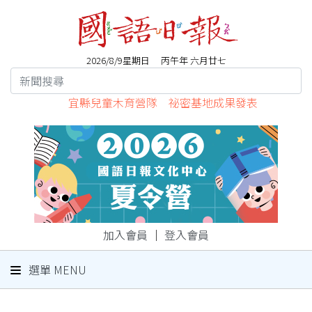
2026/8/9星期日 丙午年 六月廿七
宜縣兒童木育營隊 祕密基地成果發表
加入會員
｜
登入會員
選單 MENU