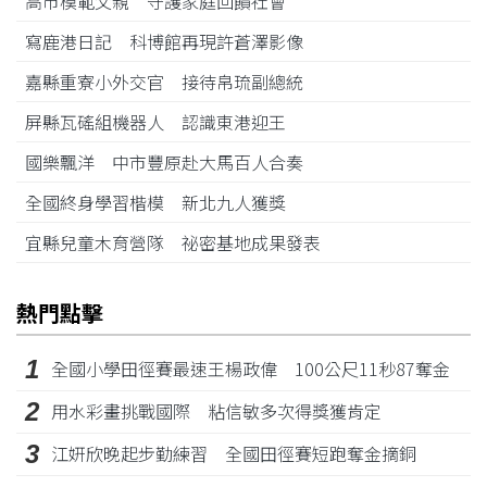
高市模範父親 守護家庭回饋社會
寫鹿港日記 科博館再現許蒼澤影像
嘉縣重寮小外交官 接待帛琉副總統
屏縣瓦磘組機器人 認識東港迎王
國樂飄洋 中市豐原赴大馬百人合奏
全國終身學習楷模 新北九人獲獎
宜縣兒童木育營隊 祕密基地成果發表
熱門點擊
1
全國小學田徑賽最速王楊政偉 100公尺11秒87奪金
2
用水彩畫挑戰國際 粘信敏多次得獎獲肯定
3
江姸欣晚起步勤練習 全國田徑賽短跑奪金摘銅