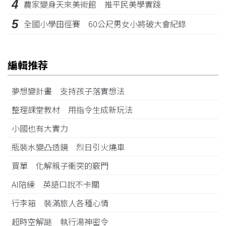
4
農家變身天來美術館 推平民美學實踐
5
全國小學田徑賽 60公尺男女小將破大會紀錄
編輯推荐
夢想變計畫 支持孩子落實想法
整理課堂教材 用指令生成新玩法
小國也有大實力
瓶裝水變凸透鏡 烈日引火燒車
買單 化解親子衝突的竅門
AI陪練 英語口說不卡關
行李箱 裝滿旅人各種心情
超時空解謎 執行湯神密令