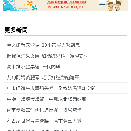
更多新聞
臺文館玩家登場 29小策展人秀創意
健保挹注68.6億 加碼婦兒科、護理支付
高市推家庭桌遊 三代同樂
九旬阿媽黃麗琴 巧手打造微縮建築
中市師遭生攻擊恐失明 全教總倡隔離空間
中颱白海豚發海警 中部以北降雨顯著
南市學號去性別化遭反彈 教局喊卡
名古屋世界青年會議 高市奪三大賞