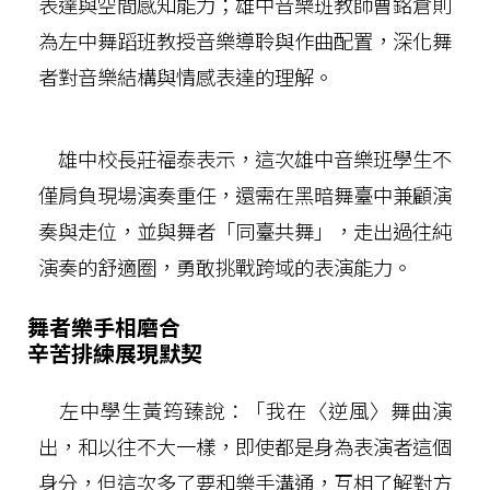
表達與空間感知能力；雄中音樂班教師曹銘倉則
為左中舞蹈班教授音樂導聆與作曲配置，深化舞
者對音樂結構與情感表達的理解。
雄中校長莊福泰表示，這次雄中音樂班學生不
僅肩負現場演奏重任，還需在黑暗舞臺中兼顧演
奏與走位，並與舞者「同臺共舞」，走出過往純
演奏的舒適圈，勇敢挑戰跨域的表演能力。
舞者樂手相磨合
辛苦排練展現默契
左中學生黃筠臻說：「我在〈逆風〉舞曲演
出，和以往不大一樣，即使都是身為表演者這個
身分，但這次多了要和樂手溝通，互相了解對方