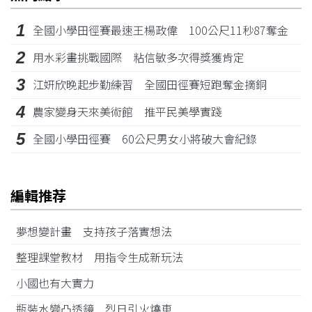
1
全國小學田徑賽最速王楊政偉 100公尺11秒87奪金
2
用水彩畫挑戰國際 粘信敏多次得獎獲肯定
3
江姸欣晚起步勤練習 全國田徑賽短跑奪金摘銅
4
農家變身天來美術館 推平民美學實踐
5
全國小學田徑賽 60公尺男女小將破大會紀錄
編輯推荐
夢想變計畫 支持孩子落實想法
整理課堂教材 用指令生成新玩法
小國也有大實力
瓶裝水變凸透鏡 烈日引火燒車