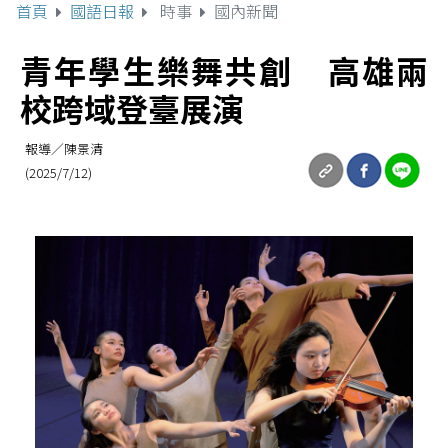
首頁
國語日報
時事
國內新聞
青年學生樂舞共創 高雄兩
校跨域登臺展演
報導／陳景清
(2025/7/12)