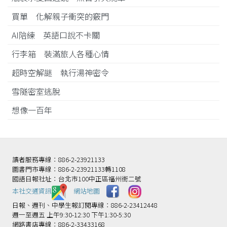
買單 化解親子衝突的竅門
AI陪練 英語口說不卡關
行李箱 裝滿旅人各種心情
超時空解謎 執行湯神密令
雪隧密室逃脫
想像一百年
讀者服務專線：886-2-23921133
圖書門市專線：886-2-23921133轉1108
國語日報社址：台北市100中正區福州街二號
本社交通資訊️
網站地圖
日報、週刊、中學生報訂閱專線：886-2-23412448
週一至週五 上午9:30-12:30 下午1:30-5:30
網路書店專線：886-2-33433168