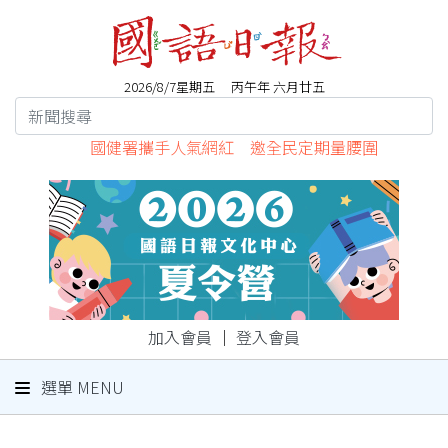
2026/8/7星期五 丙午年 六月廿五
國健署攜手人氣網紅 邀全民定期量腰圍
加入會員
｜
登入會員
選單 MENU