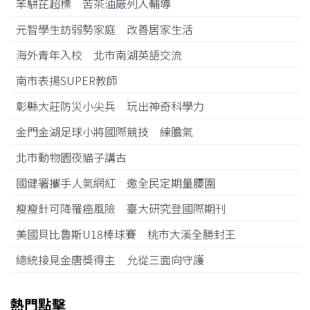
苯駢芘超標 苦茶油廠列入輔導
元智學生訪弱勢家庭 改善居家生活
海外青年入校 北市南湖英語交流
南市表揚SUPER教師
彰縣大莊防災小尖兵 玩出神奇科學力
金門金湖足球小將國際競技 練膽氣
北市動物園夜貓子講古
國健署攜手人氣網紅 邀全民定期量腰圍
瘦瘦針可降罹癌風險 臺大研究登國際期刊
美國貝比魯斯U18棒球賽 桃市大溪全勝封王
總統接見金唐獎得主 允從三面向守護
熱門點擊