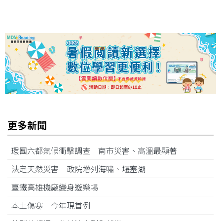
更多新聞
環團六都氣候衝擊調查 南市災害、高溫最顯著
法定天然災害 政院增列海嘯、堰塞湖
臺鐵高雄機廠變身遊樂場
本土傷寒 今年現首例