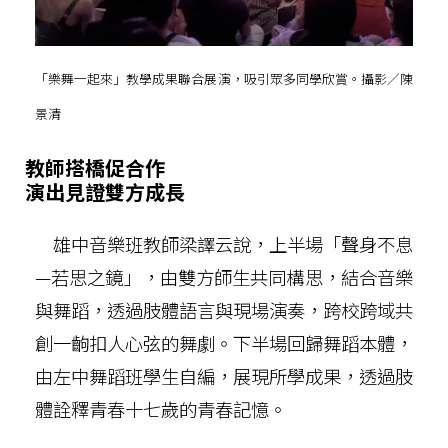
「樂舞一起來」教學成果聯合展演，吸引眾多同學欣賞。攝影／陳
景清
教師搭橋促合作
演出見證雙方成長
雄中音樂班教師梁譯云說，上半場「聲身不息
—若思之鏡」，由雙方師生共同構思，結合音樂
與舞蹈，透過肢體語言與現場演奏，跨校跨域共
創一齣扣人心弦的舞劇。下半場回歸舞蹈本體，
由左中舞蹈班學生自編，展現所學成果，透過肢
體詮釋青春十七歲的青春記憶。