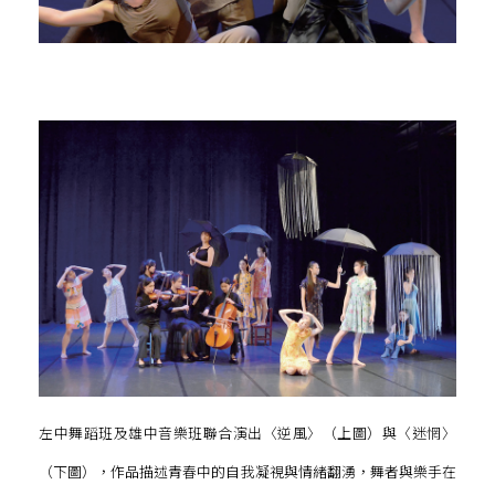
左中舞蹈班及雄中音樂班聯合演出〈逆風〉（上圖）與〈迷惘〉
（下圖），作品描述青春中的自我凝視與情緒翻湧，舞者與樂手在