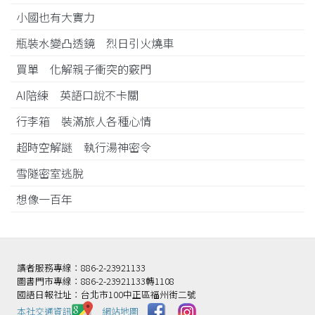
小國也有大實力
瓶裝水變凸透鏡 烈日引火燒車
買單 化解親子衝突的竅門
AI陪練 英語口說不卡關
行李箱 裝滿旅人各種心情
超時空解謎 執行湯神密令
雪隧密室逃脫
想像一百年
讀者服務專線：886-2-23921133
圖書門市專線：886-2-23921133轉1108
國語日報社址：台北市100中正區福州街二號
本社交通資訊️
網站地圖