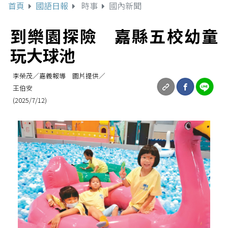
首頁
國語日報
時事
國內新聞
到樂園探險 嘉縣五校幼童
玩大球池
李榮茂／嘉義報導 圖片提供／
王伯安
(2025/7/12)