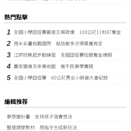
熱門點擊
1
全國小學田徑賽最速王楊政偉 100公尺11秒87奪金
2
用水彩畫挑戰國際 粘信敏多次得獎獲肯定
3
江姸欣晚起步勤練習 全國田徑賽短跑奪金摘銅
4
農家變身天來美術館 推平民美學實踐
5
全國小學田徑賽 60公尺男女小將破大會紀錄
編輯推荐
夢想變計畫 支持孩子落實想法
整理課堂教材 用指令生成新玩法