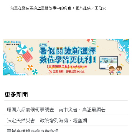
幼童在變裝區換上童話故事中的角色。圖片提供／王伯安
更多新聞
環團六都氣候衝擊調查 南市災害、高溫最顯著
法定天然災害 政院增列海嘯、堰塞湖
臺鐵高雄機廠變身遊樂場