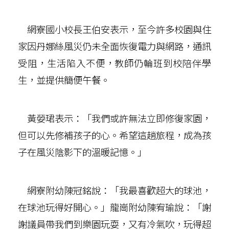
網寮國小校長王伯安表示，至今許多校園與住
家因丹娜絲風災仍未全面恢復電力與網路，通訊
受阻，生活陷入不便，教師仍輪班到校陪伴學
生，並提供簡便午餐。
黃嫈珺表示：「我們或許無法立即修復家園，
但可以先修補孩子的心。希望這趟旅程，成為孩
子在風災陰影下的溫暖記憶。」
網寮附幼陳冠銘說：「我最喜歡超大的球池，
在球池玩得好開心。」龍崗附幼陳宥瑜說：「謝
謝議員帶我們到樂園玩耍，又有冷氣吹，玩得超