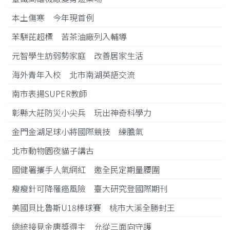
本土傷寒 今年現首例
苯駢芘超標 苦茶油廠列入輔導
元智學生訪弱勢家庭 改善居家生活
海外青年入校 北市南湖英語交流
南市表揚SUPER教師
彰縣大莊防災小尖兵 玩出神奇科學力
金門金湖足球小將國際競技 練膽氣
北市動物園夜貓子講古
國健署攜手人氣網紅 邀全民定期量腰圍
瘦瘦針可降罹癌風險 臺大研究登國際期刊
美國貝比魯斯U18棒球賽 桃市大溪全勝封王
總統接見金唐獎得主 允從三面向守護