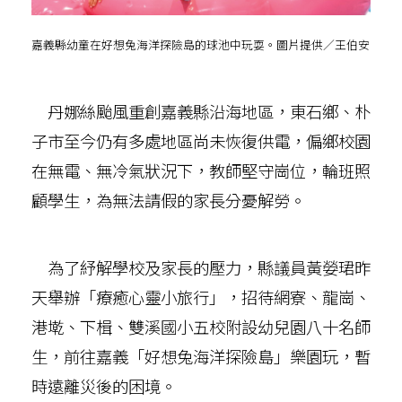
嘉義縣幼童在好想兔海洋探險島的球池中玩耍。圖片提供／王伯安
丹娜絲颱風重創嘉義縣沿海地區，東石鄉、朴
子市至今仍有多處地區尚未恢復供電，偏鄉校園
在無電、無冷氣狀況下，教師堅守崗位，輪班照
顧學生，為無法請假的家長分憂解勞。
為了紓解學校及家長的壓力，縣議員黃嫈珺昨
天舉辦「療癒心靈小旅行」，招待網寮、龍崗、
港墘、下楫、雙溪國小五校附設幼兒園八十名師
生，前往嘉義「好想兔海洋探險島」樂園玩，暫
時遠離災後的困境。