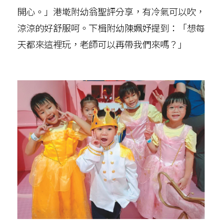
開心。」港墘附幼翁聖評分享，有冷氣可以吹，
涼涼的好舒服呵。下楫附幼陳姵妤提到：「想每
天都來這裡玩，老師可以再帶我們來嗎？」