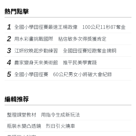
熱門點擊
1
全國小學田徑賽最速王楊政偉 100公尺11秒87奪金
2
用水彩畫挑戰國際 粘信敏多次得獎獲肯定
3
江姸欣晚起步勤練習 全國田徑賽短跑奪金摘銅
4
農家變身天來美術館 推平民美學實踐
5
全國小學田徑賽 60公尺男女小將破大會紀錄
編輯推荐
整理課堂教材 用指令生成新玩法
瓶裝水變凸透鏡 烈日引火燒車