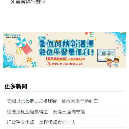
列車暫停行駛。
更多新聞
美國貝比魯斯U18棒球賽 桃市大溪全勝封王
總統接見金唐獎得主 允從三面向守護
行政院文化獎 卓揆頒獎肯定三人