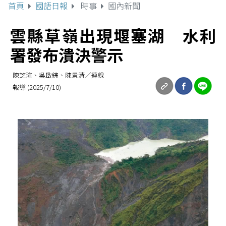
首頁
國語日報
時事
國內新聞
雲縣草嶺出現堰塞湖 水利
署發布潰決警示
陳芝瑄、吳啟綜、陳景清／連線
報導 (2025/7/10)