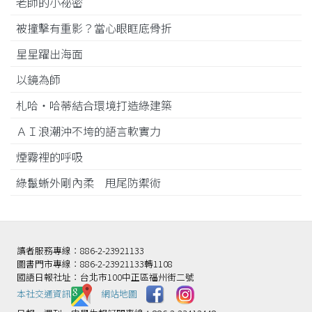
老師的小祕密
被撞擊有重影？當心眼眶底骨折
星星躍出海面
以鏡為師
札哈‧哈蒂結合環境打造綠建築
ＡＩ浪潮沖不垮的語言軟實力
煙霧裡的呼吸
綠鬣蜥外剛內柔 甩尾防禦術
讀者服務專線：886-2-23921133
圖書門市專線：886-2-23921133轉1108
國語日報社址：台北市100中正區福州街二號
本社交通資訊️
網站地圖