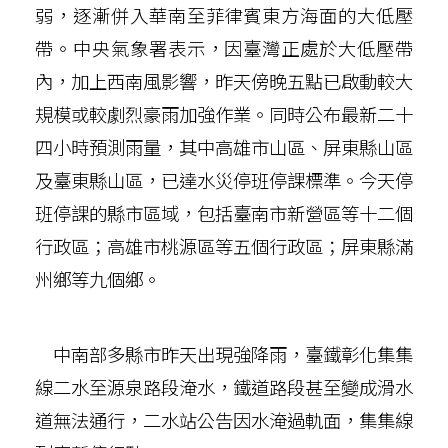
弱，逐漸併入華南至菲律賓東方海面的大低壓
帶。中央氣象署表示，因臺灣正處於大低壓帶
內，加上西南風影響，昨天傍晚五點已啟動較大
規模或較劇烈豪雨加強作業。同時公布最新二十
四小時預測雨量，其中高雄市山區、屏東縣山區
及臺東縣山區，已達水災停班停課標準。今天停
班停課的縣市區域，包括臺南市新營區等十二個
行政區；高雄市桃源區等五個行政區；屏東縣滿
州鄉等九個鄉。
中南部多縣市昨天出現強降雨，臺鐵彰化集集
線二水至源泉路段淹水，鐵道路段甚至變成滑水
道無法通行，二水站公告因水淹過軌面，集集線