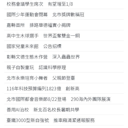
校務會議學生席次 有望增至1/8
國際少年運動會閉幕 北市獎牌數稱冠
嘉縣首所 排路華德福實小揭牌
高中生木球選手 世界盃奪雙金一銅
國家兒童未來館 公告招標
彰縣文德生態木作營 深入蟲蟲世界
親子自製童玩 認識科學原理
北市永樂培育小舞者 父親節登臺
116年科技預算編列1823億 創新高
北市國際都會音樂節8/22登場 290海內外團隊展演
善用AI治校 新北百名校長暑期共學
臺鐵3000型新自強號 推車廂清潔通報服務