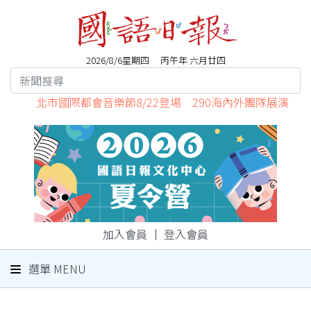
2026/8/6星期四 丙午年 六月廿四
北市國際都會音樂節8/22登場 290海內外團隊展演
加入會員
｜
登入會員
選單 MENU