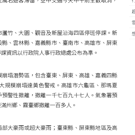
萬名遊客滯留，空中交通今天中午前全數取消，
蘆竹、大園、觀音及新屋沿海四區停班停課。新
投縣、雲林縣、嘉義縣市、臺南市、高雄市、屏東
停課資訊以行政院人事行政總處公布為準。
崩塌潛勢區，包含臺東、屏東、高雄、嘉義四縣
大規模崩塌達黃色警戒。高雄市六龜區、那瑪夏
戶預警性撤離，撤離一千七百九十七人。氣象署預
東滿州鄉、霧臺鄉撤離一百多人。
部大豪雨或超大豪雨；臺東縣、屏東縣地區及高