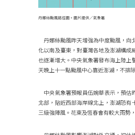
丹娜絲颱風路徑圖。圖片提供／氣象署
丹娜絲颱風昨天增強為中度颱風，向北
化以南及臺東，對臺灣各地及澎湖構成
也逐漸增大。中央氣象署發布海上陸上
天晚上十一點颱風中心靠近澎湖，不排
中央氣象署預報員伍婉華表示，預估昨
北部，貼近西部海岸線北上，澎湖恐有
三級強陣風。花東及恆春會有較大雨勢