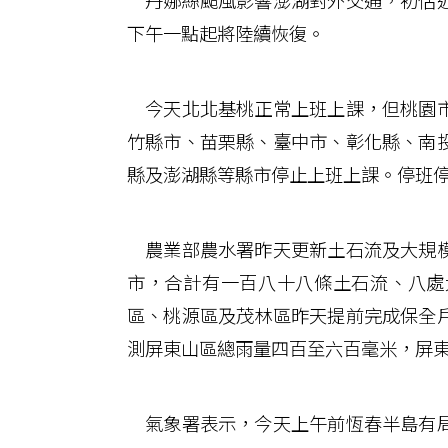
丹娜絲颱風影響澎湖對外交通，初估近
下午一點起將陸續恢復。
今天北北基桃正常上班上課，但桃園市
竹縣市、苗栗縣、臺中市、彰化縣、南
縣及澎湖縣等縣市停止上班上課。停班
農業部農水署昨天更新土石流及大規模
市，合計有一百八十八條土石流、八處
區、桃源區及茂林區昨天提前完成保全
測屏東山區總雨量四百至六百毫米，屏
氣象署表示，今天上午前恆春半島有局