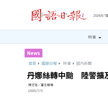
2026/8
時事
News
國健署攜手人氣網紅 邀全
首頁
國語日報
時事
國內新聞
丹娜絲轉中颱 陸警擴
陳芝瑄／臺北報導
(2025/7/7)