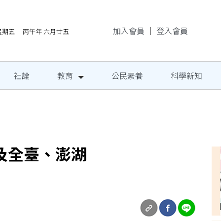
加入會員
｜
登入會員
/7星期五 丙午年 六月廿五
社論
教育
公民素養
科學新知
民定期量腰圍
及全臺、澎湖