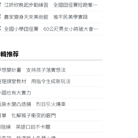
3
江姸欣晚起步勤練習 全國田徑賽短跑奪金摘銅
4
農家變身天來美術館 推平民美學實踐
5
全國小學田徑賽 60公尺男女小將破大會紀錄
編輯推荐
夢想變計畫 支持孩子落實想法
整理課堂教材 用指令生成新玩法
小國也有大實力
瓶裝水變凸透鏡 烈日引火燒車
買單 化解親子衝突的竅門
AI陪練 英語口說不卡關