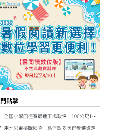
熱門點擊
1
全國小學田徑賽最速王楊政偉 100公尺11秒87奪金
2
用水彩畫挑戰國際 粘信敏多次得獎獲肯定