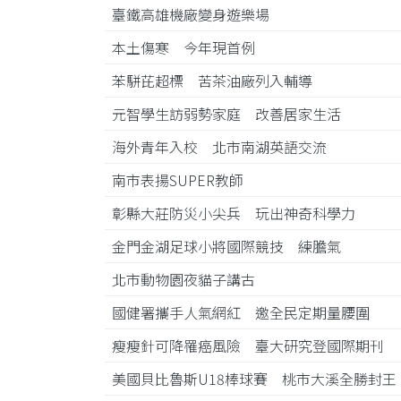
臺鐵高雄機廠變身遊樂場
本土傷寒 今年現首例
苯駢芘超標 苦茶油廠列入輔導
元智學生訪弱勢家庭 改善居家生活
海外青年入校 北市南湖英語交流
南市表揚SUPER教師
彰縣大莊防災小尖兵 玩出神奇科學力
金門金湖足球小將國際競技 練膽氣
北市動物園夜貓子講古
國健署攜手人氣網紅 邀全民定期量腰圍
瘦瘦針可降罹癌風險 臺大研究登國際期刊
美國貝比魯斯U18棒球賽 桃市大溪全勝封