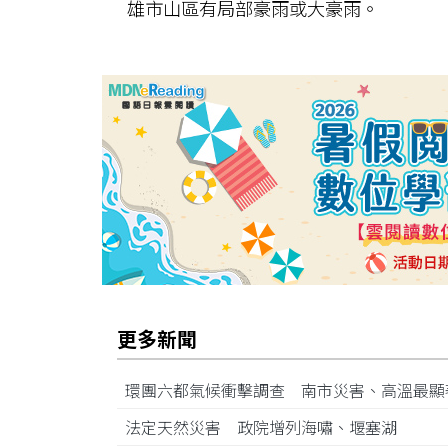
雄市山區有局部豪雨或大豪雨。
更多新聞
環團六都氣候衝擊調查 南市災害、高溫最
法定天然災害 政院增列海嘯、堰塞湖