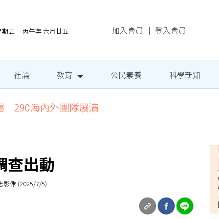
加入會員
｜
登入會員
/7星期五 丙午年 六月廿五
社論
教育
公民素養
科學新知
場 290海內外團隊展演
調查出動
2025/7/5)