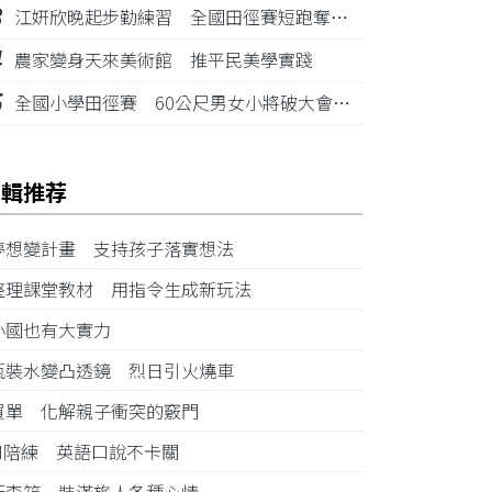
3
江姸欣晚起步勤練習 全國田徑賽短跑奪金摘銅
4
農家變身天來美術館 推平民美學實踐
5
全國小學田徑賽 60公尺男女小將破大會紀錄
編輯推荐
夢想變計畫 支持孩子落實想法
整理課堂教材 用指令生成新玩法
小國也有大實力
瓶裝水變凸透鏡 烈日引火燒車
買單 化解親子衝突的竅門
AI陪練 英語口說不卡關