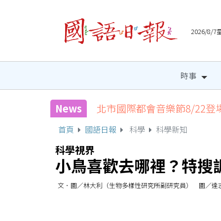
2026/8
時事
News
北市國際都會音樂節8/22登
首頁
國語日報
科學
科學新知
科學視界
小鳥喜歡去哪裡？特搜
文．圖／林大利（生物多樣性研究所副研究員） 圖／達志影像 (