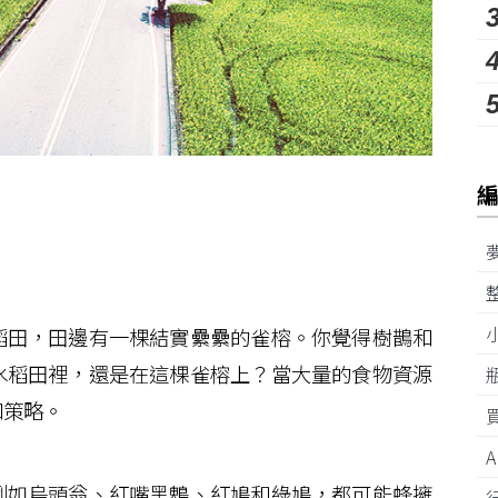
田，田邊有一棵結實纍纍的雀榕。你覺得樹鵲和
水稻田裡，還是在這棵雀榕上？當大量的食物資源
和策略。
如烏頭翁、紅嘴黑鵯、紅鳩和綠鳩，都可能蜂擁