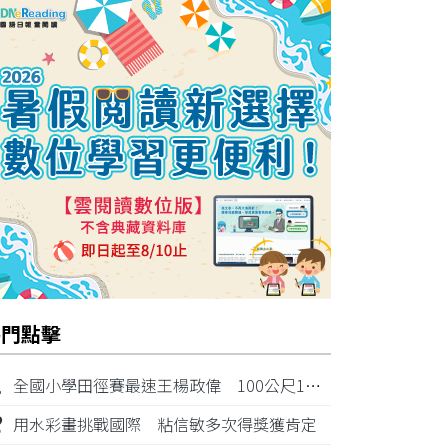
熱門點擊
1
全國小學田徑賽最速王楊政偉 100公尺11秒87奪金
2
用水彩畫挑戰國際 粘信敏多次得獎獲肯定