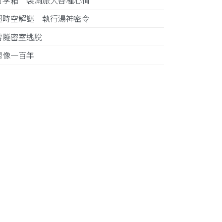
行李箱 裝滿旅人各種心情
超時空解謎 執行湯神密令
雪隧密室逃脫
想像一百年