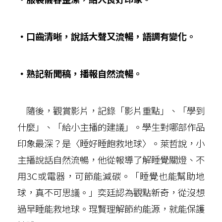
‧口齒清晰，說話大聲又流暢，語調有變化。
‧熟記新聞稿，播報自然流暢。
隨後，觀賞影片，記錄「影片重點」、「學到
什麼」、「給小主播的建議」。學生對哪部作品
印象最深？是〈睡好睡飽救地球〉。萊哲說，小
主播說話自然流暢，他從報導了解睡覺關燈、不
用3C或電器，可節能減碳。「睡覺也能幫助地
球，真不可思議。」奕廷認為觀點新奇，從沒想
過早睡能救地球。琨賢理解節約能源，就能保護