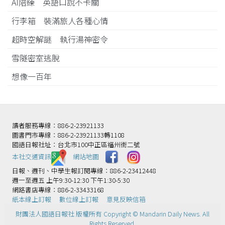
AI陪練 英語口說不卡關
行李箱 裝滿旅人各種心情
超時空解謎 執行湯神密令
雪隧密室逃脫
想像一百年
讀者服務專線：886-2-23921133
圖書門市專線：886-2-23921133轉1108
國語日報社址：台北市100中正區福州街二號
本社交通資訊️
網站地圖
日報、週刊、中學生報訂閱專線：886-2-23412448
週一至週五 上午9:30-12:30 下午1:30-5:30
網路書店專線：886-2-33433168
紙本線上訂報
數位線上訂報
意見反映信箱
財團法人國語日報社 版權所有 Copyright © Mandarin Daily News. All
Rights Reserved.