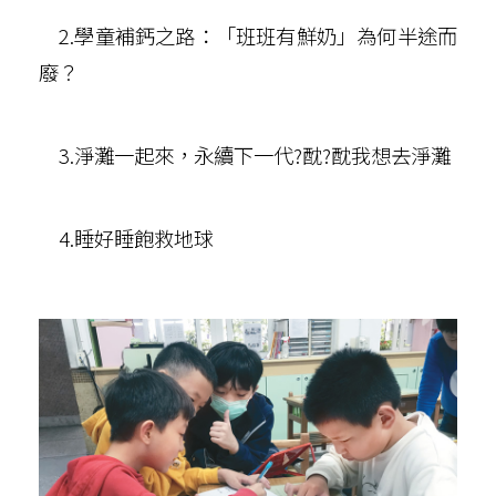
2.學童補鈣之路：「班班有鮮奶」為何半途而
廢？
3.淨灘一起來，永續下一代?酖?酖我想去淨灘
4.睡好睡飽救地球