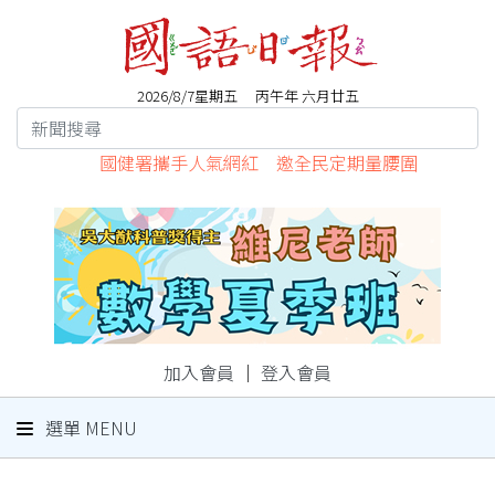
2026/8/7星期五 丙午年 六月廿五
國健署攜手人氣網紅 邀全民定期量腰圍
加入會員
｜
登入會員
選單 MENU