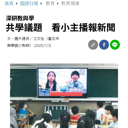
首頁
國語日報
教育
教育現場
深耕教與學
共學議題 看小主播報新聞
文‧圖片提供／江文怡（臺北市
興華國小教師） (2025/7/3)