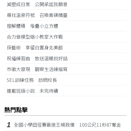
減塑成日常 公開承諾我願意
尋找溫泉符號 召喚青磺精靈
理解體積 堆疊小立方體
合力做模型縮小教室大作戰
探藝術 享留白置身北美館
祝福練習曲 放送溫暖說好話
市徽大發現 觀察生活練描寫
SEL訓練任務 訪問校長
連載班級小說 未完待續
熱門點擊
1
全國小學田徑賽最速王楊政偉 100公尺11秒87奪金