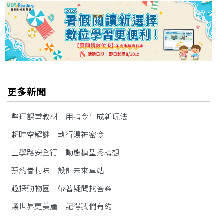
更多新聞
整理課堂教材 用指令生成新玩法
超時空解謎 執行湯神密令
上學路安全行 動態模型秀構想
預約眷村味 設計未來車站
趣探動物園 帶著疑問找答案
讓世界更美麗 記得我們有約