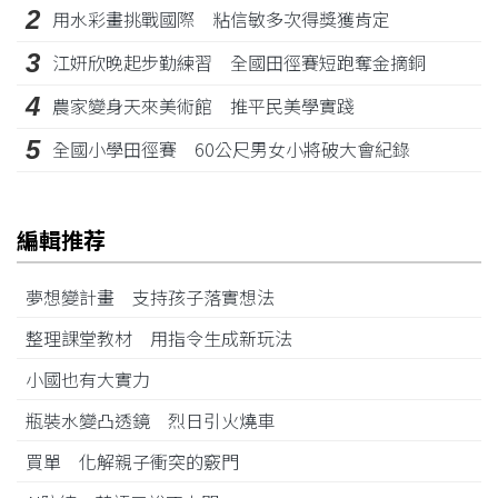
2
用水彩畫挑戰國際 粘信敏多次得獎獲肯定
3
江姸欣晚起步勤練習 全國田徑賽短跑奪金摘銅
4
農家變身天來美術館 推平民美學實踐
5
全國小學田徑賽 60公尺男女小將破大會紀錄
編輯推荐
夢想變計畫 支持孩子落實想法
整理課堂教材 用指令生成新玩法
小國也有大實力
瓶裝水變凸透鏡 烈日引火燒車
買單 化解親子衝突的竅門