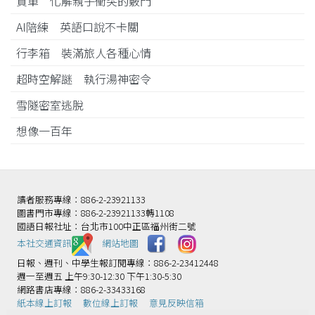
買單 化解親子衝突的竅門
AI陪練 英語口說不卡關
行李箱 裝滿旅人各種心情
超時空解謎 執行湯神密令
雪隧密室逃脫
想像一百年
讀者服務專線：886-2-23921133
圖書門市專線：886-2-23921133轉1108
國語日報社址：台北市100中正區福州街二號
本社交通資訊️
網站地圖
日報、週刊、中學生報訂閱專線：886-2-23412448
週一至週五 上午9:30-12:30 下午1:30-5:30
網路書店專線：886-2-33433168
紙本線上訂報
數位線上訂報
意見反映信箱