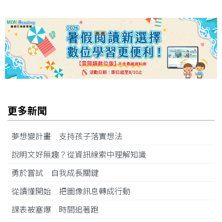
更多新聞
夢想變計畫 支持孩子落實想法
說明文好無趣？從資訊線索中理解知識
勇於嘗試 自我成長關鍵
從讀懂開始 把圖像訊息轉成行動
課表被塞爆 時間追著跑