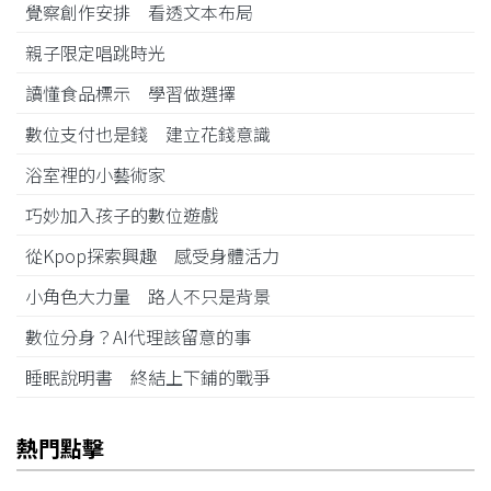
覺察創作安排 看透文本布局
親子限定唱跳時光
讀懂食品標示 學習做選擇
數位支付也是錢 建立花錢意識
浴室裡的小藝術家
巧妙加入孩子的數位遊戲
從Kpop探索興趣 感受身體活力
小角色大力量 路人不只是背景
數位分身？AI代理該留意的事
睡眠說明書 終結上下鋪的戰爭
熱門點擊