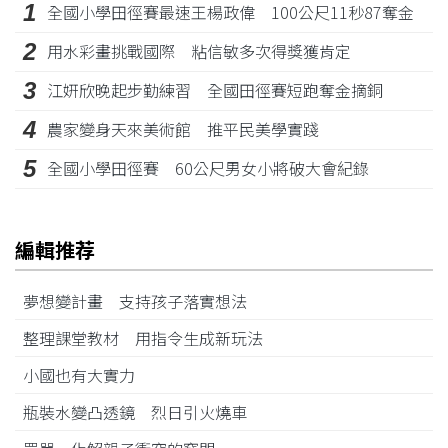
1
全國小學田徑賽最速王楊政偉 100公尺11秒87奪金
2
用水彩畫挑戰國際 粘信敏多次得獎獲肯定
3
江姸欣晚起步勤練習 全國田徑賽短跑奪金摘銅
4
農家變身天來美術館 推平民美學實踐
5
全國小學田徑賽 60公尺男女小將破大會紀錄
編輯推荐
夢想變計畫 支持孩子落實想法
整理課堂教材 用指令生成新玩法
小國也有大實力
瓶裝水變凸透鏡 烈日引火燒車