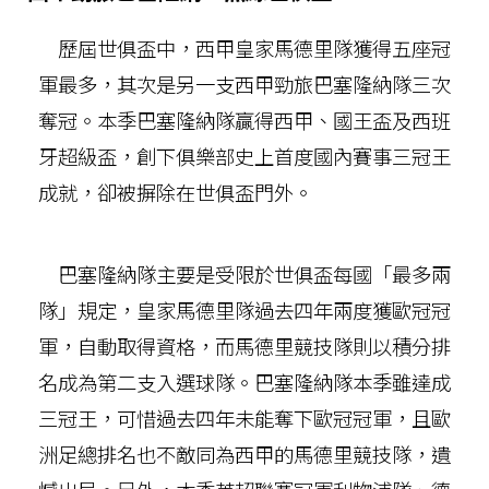
歷屆世俱盃中，西甲皇家馬德里隊獲得五座冠
軍最多，其次是另一支西甲勁旅巴塞隆納隊三次
奪冠。本季巴塞隆納隊贏得西甲、國王盃及西班
牙超級盃，創下俱樂部史上首度國內賽事三冠王
成就，卻被摒除在世俱盃門外。
巴塞隆納隊主要是受限於世俱盃每國「最多兩
隊」規定，皇家馬德里隊過去四年兩度獲歐冠冠
軍，自動取得資格，而馬德里競技隊則以積分排
名成為第二支入選球隊。巴塞隆納隊本季雖達成
三冠王，可惜過去四年未能奪下歐冠冠軍，且歐
洲足總排名也不敵同為西甲的馬德里競技隊，遺