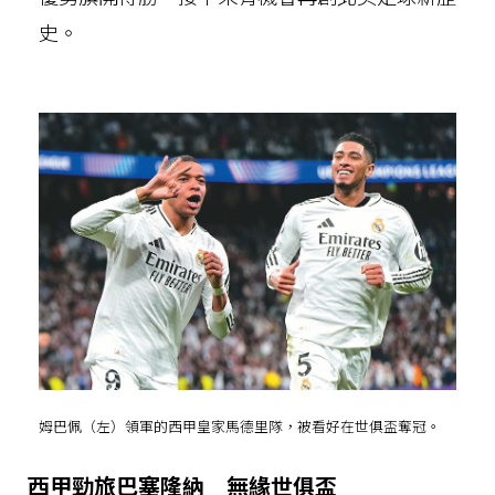
史。
姆巴佩（左）領軍的西甲皇家馬德里隊，被看好在世俱盃奪冠。
西甲勁旅巴塞隆納 無緣世俱盃