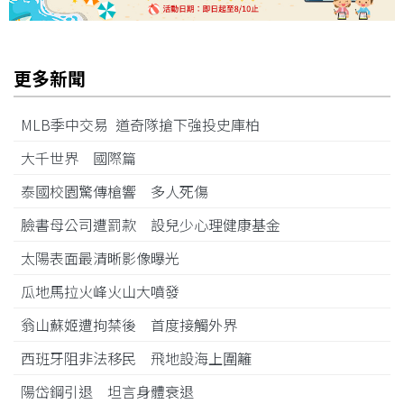
更多新聞
MLB季中交易 道奇隊搶下強投史庫柏
大千世界 國際篇
泰國校園驚傳槍響 多人死傷
臉書母公司遭罰款 設兒少心理健康基金
太陽表面最清晰影像曝光
瓜地馬拉火峰火山大噴發
翁山蘇姬遭拘禁後 首度接觸外界
西班牙阻非法移民 飛地設海上圍籬
陽岱鋼引退 坦言身體衰退