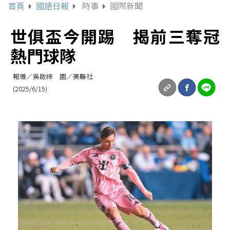
首頁
國語日報
時事
國際新聞
世俱盃今開踢 揭前三奪冠
熱門球隊
報導／吳啟綜 圖／美聯社
(2025/6/15)