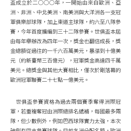
盃成立於二○○○年，一開始由來自歐洲、亞
洲、非洲、中北美洲、南美洲與大洋洲各一支冠
軍俱樂部球隊，加上東道主球隊，約六至八隊參
賽，今年首度擴編到三十二隊參賽。世俱盃本屆
由每年舉辦改為四年一次，獎金也翻倍成長，獎
金總額從過往的一千六百萬美元，暴漲到十億美
元（約新臺幣三百億元），冠軍獎金高達四千萬
美元。總獎金與其他大賽相比，僅次於剛落幕的
歐洲冠軍聯賽二十七點一億美元。
世俱盃參賽資格為過去兩個賽季奪得洲際冠
軍，若重複奪冠由洲際總排名遞補，每國最多兩
隊，但少數例外，例如巴西球隊實力太強，本次
破例有四支參賽球隊。目前各洲分配名額，歐洲