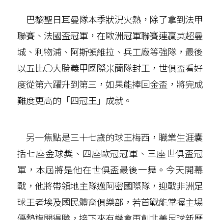
巴黎聖日耳曼隊本季狀況火熱，除了拿到法甲
聯賽、法國盃冠軍，在歐洲冠軍聯賽連贏英超曼
城、利物浦、阿斯頓維拉、兵工廠等強隊，最後
以五比○大勝義甲國際米蘭隊封王，世俱盃看好
度從第六躍升到第三，如果能捧回金盃，將完成
難度更高的「四冠王」成就。
另一焦點是三十七歲的球王梅西，職業生涯囊
括七座金球獎、四座歐冠冠軍、三座世俱盃冠
軍，本屆將是他在世俱盃最後一舞。今天開幕
戰，他將帶領地主隊邁阿密國際隊，迎戰非洲足
球王者埃及國民體育俱樂部，若首戰能掌握主場
優勢旗開得勝，接下來有機會再創北美足球新歷