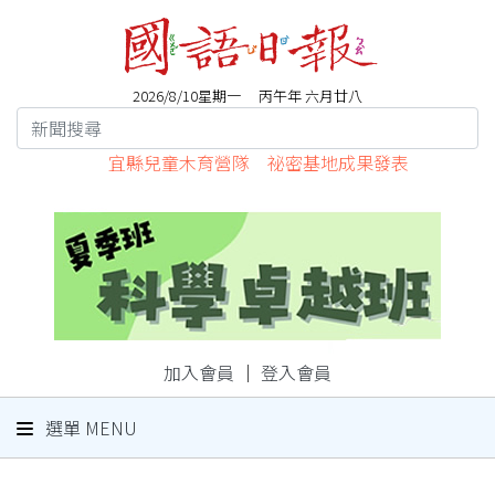
2026/8/10星期一 丙午年 六月廿八
宜縣兒童木育營隊 祕密基地成果發表
加入會員
｜
登入會員
選單 MENU