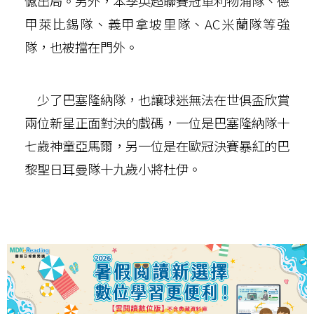
憾出局。另外，本季英超聯賽冠軍利物浦隊、德
甲萊比錫隊、義甲拿坡里隊、AC米蘭隊等強
隊，也被擋在門外。
少了巴塞隆納隊，也讓球迷無法在世俱盃欣賞
兩位新星正面對決的戲碼，一位是巴塞隆納隊十
七歲神童亞馬爾，另一位是在歐冠決賽暴紅的巴
黎聖日耳曼隊十九歲小將杜伊。