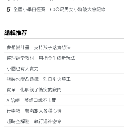
5
全國小學田徑賽 60公尺男女小將破大會紀錄
編輯推荐
夢想變計畫 支持孩子落實想法
整理課堂教材 用指令生成新玩法
小國也有大實力
瓶裝水變凸透鏡 烈日引火燒車
買單 化解親子衝突的竅門
AI陪練 英語口說不卡關
行李箱 裝滿旅人各種心情
超時空解謎 執行湯神密令