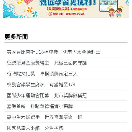
更多新聞
美國貝比魯斯U18棒球賽 桃市大溪全勝封王
總統接見金唐獎得主 允從三面向守護
行政院文化獎 卓揆頒獎肯定三人
校務會議學生席次 有望增至1/8
國際少年運動會閉幕 北市獎牌數稱冠
嘉縣首所 排路華德福實小揭牌
高中生木球選手 世界盃奪雙金一銅
國家兒童未來館 公告招標