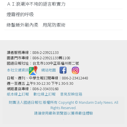
ＡＩ浪潮沖不垮的語言軟實力
煙霧裡的呼吸
綠鬣蜥外剛內柔 甩尾防禦術
讀者服務專線：886-2-23921133
圖書門市專線：886-2-23921133轉1108
國語日報社址：台北市100中正區福州街二號
本社交通資訊️
網站地圖
日報、週刊、中學生報訂閱專線：886-2-23412448
週一至週五 上午9:30-12:30 下午1:30-5:30
網路書店專線：886-2-33433168
紙本線上訂報
數位線上訂報
意見反映信箱
財團法人國語日報社 版權所有 Copyright © Mandarin Daily News. All
Rights Reserved.
建議使用最新瀏覽器以獲得最佳體驗
.