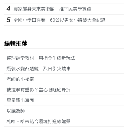
4
農家變身天來美術館 推平民美學實踐
5
全國小學田徑賽 60公尺男女小將破大會紀錄
編輯推荐
整理課堂教材 用指令生成新玩法
瓶裝水變凸透鏡 烈日引火燒車
老師的小祕密
被撞擊有重影？當心眼眶底骨折
星星躍出海面
以鏡為師
札哈‧哈蒂結合環境打造綠建築