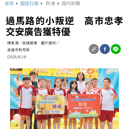
首頁
國語日報
時事
國內新聞
過馬路的小叛逆 高市忠孝
交安廣告獲特優
陳景清／高雄報導 圖片提供／
高雄市教育局
(2025/6/14)