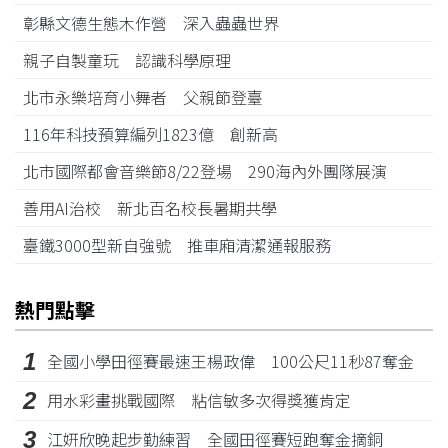
彰縣文德生態木作營 深入蟲蟲世界
親子自製童玩 認識科學原理
北市永樂培育小舞者 父親節登臺
116年科技預算編列1823億 創新高
北市國際都會音樂節8/22登場 290海內外團隊展演
善用AI治校 新北百名校長暑期共學
臺鐵3000型新自強號 推車廂清潔通報服務
熱門點擊
1
全國小學田徑賽最速王楊政偉 100公尺11秒87奪金
2
用水彩畫挑戰國際 粘信敏多次得獎獲肯定
3
江姸欣晚起步勤練習 全國田徑賽短跑奪金摘銅