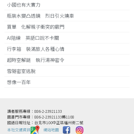
小國也有大實力
瓶裝水變凸透鏡 烈日引火燒車
買單 化解親子衝突的竅門
AI陪練 英語口說不卡關
行李箱 裝滿旅人各種心情
超時空解謎 執行湯神密令
雪隧密室逃脫
想像一百年
讀者服務專線：886-2-23921133
圖書門市專線：886-2-23921133轉1108
國語日報社址：台北市100中正區福州街二號
本社交通資訊️
網站地圖