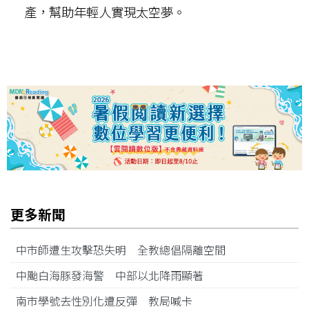
產，幫助年輕人實現太空夢。
更多新聞
中市師遭生攻擊恐失明 全教總倡隔離空間
中颱白海豚發海警 中部以北降雨顯著
南市學號去性別化遭反彈 教局喊卡