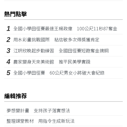
熱門點擊
1
全國小學田徑賽最速王楊政偉 100公尺11秒87奪金
2
用水彩畫挑戰國際 粘信敏多次得獎獲肯定
3
江姸欣晚起步勤練習 全國田徑賽短跑奪金摘銅
4
農家變身天來美術館 推平民美學實踐
5
全國小學田徑賽 60公尺男女小將破大會紀錄
編輯推荐
夢想變計畫 支持孩子落實想法
整理課堂教材 用指令生成新玩法