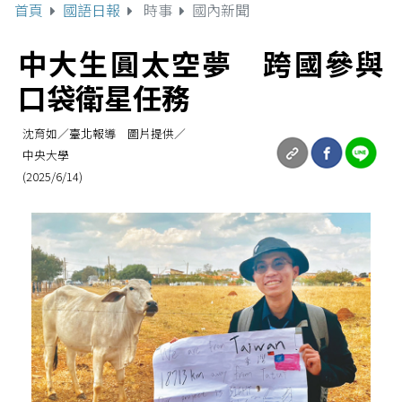
首頁
國語日報
時事
國內新聞
中大生圓太空夢 跨國參與
口袋衛星任務
沈育如／臺北報導 圖片提供／
中央大學
(2025/6/14)