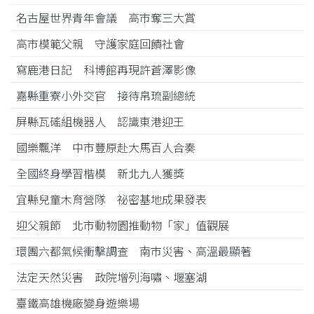
名古屋世界青年會議 高市奪三大賞
高市模範父親 守護家庭回饋社會
寫鹿港日記 科博館再現許蒼澤影像
嘉縣重寮小外交官 接待帛琉副總統
屏縣瓦磘組機器人 認識東港迎王
國樂飄洋 中市豐原赴大馬百人合奏
全國終身學習楷模 新北九人獲獎
宜縣兒童木育營隊 祕密基地成果發表
迎父親節 北市動物園推動物「家」值觀展
環團六都氣候衝擊調查 南市災害、高溫最顯著
法定天然災害 政院增列海嘯、堰塞湖
臺鐵高雄機廠變身遊樂場