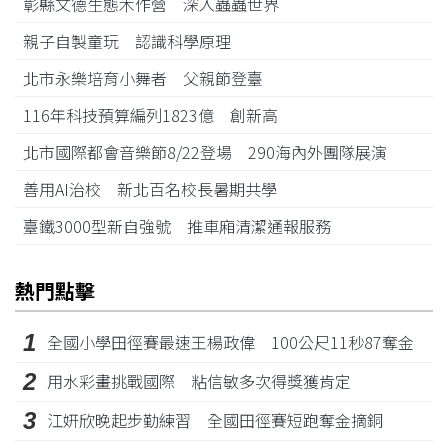
彰縣文德生態木作營 深入蟲蟲世界
親子自製童玩 認識科學原理
北市永樂培育小舞者 父親節登臺
116年科技預算編列1823億 創新高
北市國際都會音樂節8/22登場 290海內外團隊展演
善用AI治校 新北百名校長暑期共學
臺鐵3000型新自強號 推車廂清潔通報服務
熱門點擊
1
全國小學田徑賽最速王楊政偉 100公尺11秒87奪金
2
用水彩畫挑戰國際 粘信敏多次得獎獲肯定
3
江姸欣晚起步勤練習 全國田徑賽短跑奪金摘銅