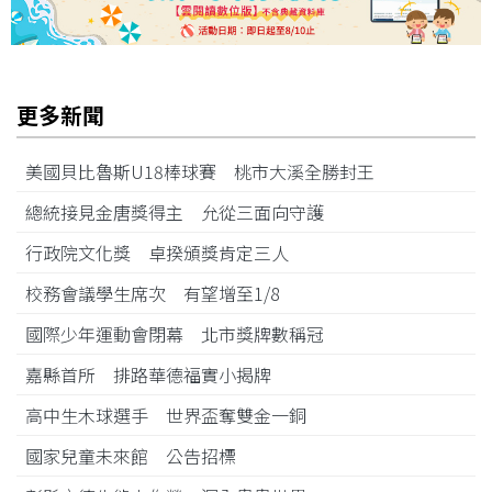
更多新聞
美國貝比魯斯U18棒球賽 桃市大溪全勝封王
總統接見金唐獎得主 允從三面向守護
行政院文化獎 卓揆頒獎肯定三人
校務會議學生席次 有望增至1/8
國際少年運動會閉幕 北市獎牌數稱冠
嘉縣首所 排路華德福實小揭牌
高中生木球選手 世界盃奪雙金一銅
國家兒童未來館 公告招標