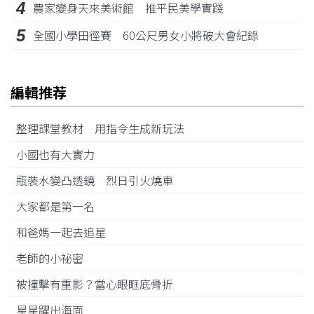
4
農家變身天來美術館 推平民美學實踐
5
全國小學田徑賽 60公尺男女小將破大會紀錄
編輯推荐
整理課堂教材 用指令生成新玩法
小國也有大實力
瓶裝水變凸透鏡 烈日引火燒車
大家都是第一名
和爸媽一起去追星
老師的小祕密
被撞擊有重影？當心眼眶底骨折
星星躍出海面