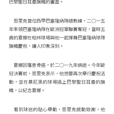
巴黎聖日耳曼旗幟的畫面。
恩里克曾任西甲巴塞隆納隊總教練，二○一五
年率領巴塞隆納隊在歐洲冠軍聯賽奪冠，當時五
歲的夏娜在柏林球場與他一起揮舞巴塞隆納球隊
旗幟慶祝，讓人印象深刻。
夏娜因罹患骨癌，於二○一九年病逝。今年歐
冠決賽前，恩里克表示，他想要再次舉行慶祝活
動，並在慕尼黑的球場插上巴黎聖日耳曼的旗
幟，以紀念夏娜。
看到球迷的貼心舉動，恩里克感動致謝，他