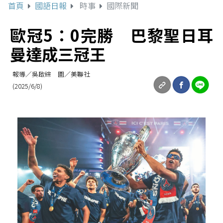
首頁
國語日報
時事
國際新聞
歐冠5：0完勝 巴黎聖日耳
曼達成三冠王
報導／吳啟綜 圖／美聯社
(2025/6/8)