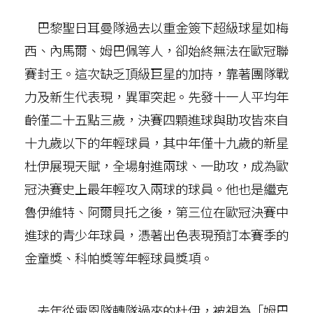
巴黎聖日耳曼隊過去以重金簽下超級球星如梅
西、內馬爾、姆巴佩等人，卻始終無法在歐冠聯
賽封王。這次缺乏頂級巨星的加持，靠著團隊戰
力及新生代表現，異軍突起。先發十一人平均年
齡僅二十五點三歲，決賽四顆進球與助攻皆來自
十九歲以下的年輕球員，其中年僅十九歲的新星
杜伊展現天賦，全場射進兩球、一助攻，成為歐
冠決賽史上最年輕攻入兩球的球員。他也是繼克
魯伊維特、阿爾貝托之後，第三位在歐冠決賽中
進球的青少年球員，憑著出色表現預訂本賽季的
金童獎、科帕獎等年輕球員獎項。
去年從雷恩隊轉隊過來的杜伊，被視為「姆巴