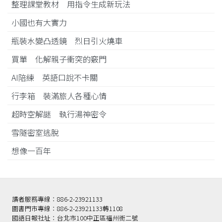
整理課堂教材 用指令生成新玩法
小國也有大實力
瓶裝水變凸透鏡 烈日引火燒車
買單 化解親子衝突的竅門
AI陪練 英語口說不卡關
行李箱 裝滿旅人各種心情
超時空解謎 執行湯神密令
雪隧密室逃脫
想像一百年
讀者服務專線：886-2-23921133
圖書門市專線：886-2-23921133轉1108
國語日報社址：台北市100中正區福州街二號