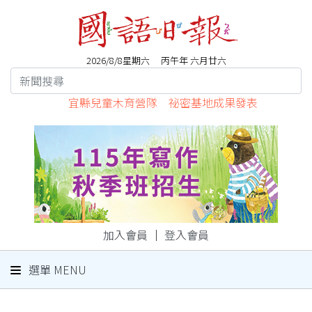
2026/8/8星期六 丙午年 六月廿六
宜縣兒童木育營隊 祕密基地成果發表
加入會員
｜
登入會員
選單 MENU