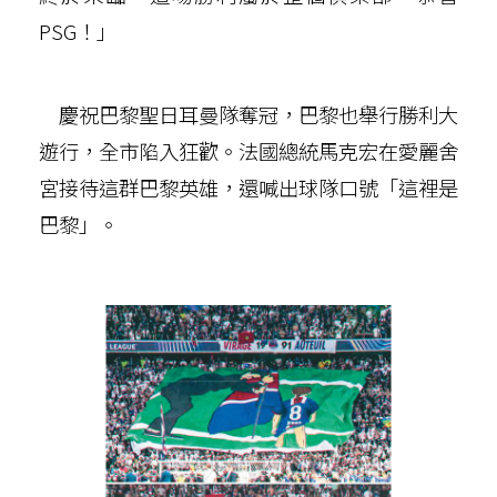
PSG！」
慶祝巴黎聖日耳曼隊奪冠，巴黎也舉行勝利大
遊行，全市陷入狂歡。法國總統馬克宏在愛麗舍
宮接待這群巴黎英雄，還喊出球隊口號「這裡是
巴黎」。