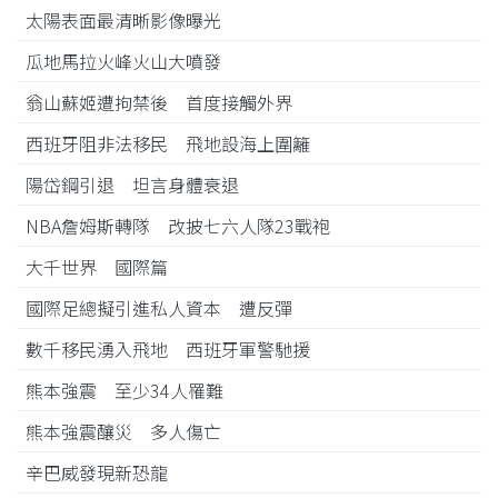
太陽表面最清晰影像曝光
瓜地馬拉火峰火山大噴發
翁山蘇姬遭拘禁後 首度接觸外界
西班牙阻非法移民 飛地設海上圍籬
陽岱鋼引退 坦言身體衰退
NBA詹姆斯轉隊 改披七六人隊23戰袍
大千世界 國際篇
國際足總擬引進私人資本 遭反彈
數千移民湧入飛地 西班牙軍警馳援
熊本強震 至少34人罹難
熊本強震釀災 多人傷亡
辛巴威發現新恐龍