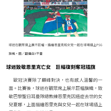
球迷在觀眾席上展示巨幅，描繪恩里克和女兒一起在球場插上PSG
旗幟。圖／翻攝自X平臺
球迷致敬恩里克亡女 巨幅復刻奪冠插旗
歐冠決賽除了巔峰對決，也有感人溫馨的一
面。比賽後，球迷在觀眾席上展示巨幅旗幟，致
敬巴黎聖日耳曼隊總教練恩里克因癌症去世的女
兒夏娜，上面描繪恩里克與女兒一起在球場插上