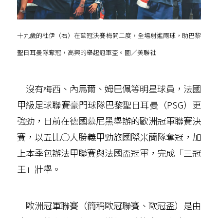
十九歲的杜伊（右）在歐冠決賽梅開二度，全場射進兩球，助巴黎
聖日耳曼隊奪冠，高興的舉起冠軍盃。圖／美聯社
沒有梅西、內馬爾、姆巴佩等明星球員，法國
甲級足球聯賽豪門球隊巴黎聖日耳曼（PSG）更
強勁，日前在德國慕尼黑舉辦的歐洲冠軍聯賽決
賽，以五比○大勝義甲勁旅國際米蘭隊奪冠，加
上本季包辦法甲聯賽與法國盃冠軍，完成「三冠
王」壯舉。
歐洲冠軍聯賽（簡稱歐冠聯賽、歐冠盃）是由