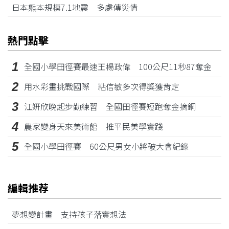
日本熊本規模7.1地震 多處傳災情
熱門點擊
1
全國小學田徑賽最速王楊政偉 100公尺11秒87奪金
2
用水彩畫挑戰國際 粘信敏多次得獎獲肯定
3
江姸欣晚起步勤練習 全國田徑賽短跑奪金摘銅
4
農家變身天來美術館 推平民美學實踐
5
全國小學田徑賽 60公尺男女小將破大會紀錄
編輯推荐
夢想變計畫 支持孩子落實想法