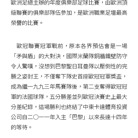
歐洲足總主辦的年度俱樂部足球比賽，由歐洲頂
級聯賽的俱樂部隊伍參加，是歐洲職業足壇最高
榮譽的比賽。
歐冠聯賽冠軍戰前，原本各界預估會是一場
「矛與盾」的大對決，國際米蘭隊銅牆鐵壁防守
令人驚嘆，沒想到巴黎聖日耳曼隊以壓倒性的完
勝之姿封王，不僅奪下隊史首座歐冠冠軍獎盃，
成為繼一九九三年馬賽隊後，第二支奪得歐冠冠
軍的法國球隊，五分勝差並列歐冠決賽史上最大
分差紀錄，這場勝利也終結了中東卡達體育投資
公司自二○一一年入主「巴黎」以來長達十四年
的等待。