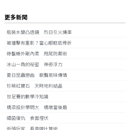
更多新聞
瓶裝水變凸透鏡 烈日引火燒車
被撞擊有重影？當心眼眶底骨折
綠鬣蜥外剛內柔 甩尾防禦術
冰山一角的祕密 神奇浮力
夏日昆蟲戀曲 歌聲氣味傳情
珍稀紅寶石 天時地利結晶
世足賽的數學冷知識
橋梁設計學問大 橋墩當後盾
細菌復仇 食面埋伏
街頭玩家 看車牌比算術