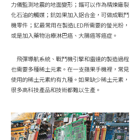
力儀監測地震的地面變形；鎦可以作為精煉廠裂
化石油的觸媒；鈧如果加入鋁合金，可做成戰鬥
機零件；釔最常用在製造LED所需要的螢光粉，
或是加入藥物治療淋巴癌、大腸癌等癌症。
飛彈導航系統、戰鬥機引擎和雷達的製造過程
也需要多種稀土元素。在一支蘋果手機裡，常見
使用的稀土元素約有九種。如果缺少稀土元素，
很多高科技產品和技術都難以生產。