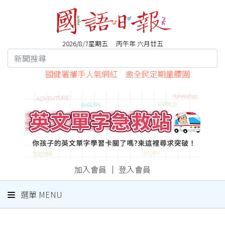
2026/8/7星期五 丙午年 六月廿五
國健署攜手人氣網紅 邀全民定期量腰圍
加入會員
｜
登入會員
選單 MENU