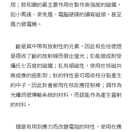
用；釹和鏑的最主要作用在製作高強度的磁鐵，
如小馬達、麥克風、電腦硬碟的讀寫磁頭，甚至
風力發電機。
鉕是其中帶有放射性的元素，因此有些信號燈
是吸收了鉕的放射線而發出螢光；釤能做成耐受
攝氏七百度的磁鐵；釓有順磁性，使用在核磁共
振成像的造影劑；鈥的特性是可吸收核分裂產生
的中子，因此鈥會被用在核反應控制棒；鉺作為
光纖訊號傳輸系統的材料，而銩能作為產生雷射
的材料。
鐿是有用到應力而改變電阻的特性，使用在應