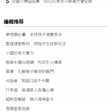
5
全國小學田徑賽 60公尺男女小將破大會紀錄
編輯推荐
夢想變計畫 支持孩子落實想法
整理課堂教材 用指令生成新玩法
小國也有大實力
瓶裝水變凸透鏡 烈日引火燒車
買單 化解親子衝突的竅門
AI陪練 英語口說不卡關
行李箱 裝滿旅人各種心情
超時空解謎 執行湯神密令
雪隧密室逃脫