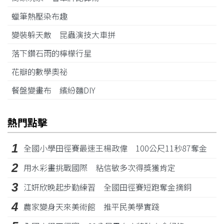
蠟筆熱壓染布趣
變裝躲天敵 昆蟲演技大車拼
落下鑽石雨的檸檬行星
花瓣的數學奧祕
餐盤變畫布 繽紛麵DIY
熱門點擊
1
全國小學田徑賽最速王楊政偉 100公尺11秒87奪金
2
用水彩畫挑戰國際 粘信敏多次得獎獲肯定
3
江姸欣晚起步勤練習 全國田徑賽短跑奪金摘銅
4
農家變身天來美術館 推平民美學實踐