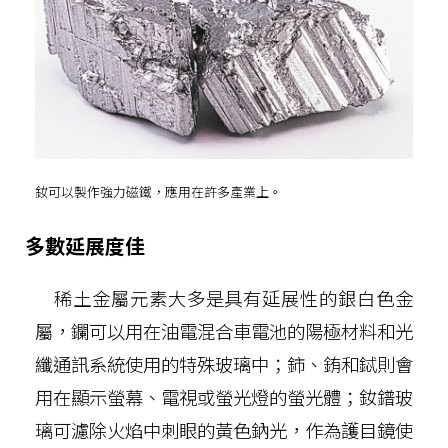
釹可以製作強力磁鐵，應用在許多產業上。
多數延展度佳
稀土金屬元素大多是具有延展性的銀白色金
屬，鑭可以用在油電混合車電池的陽極材料和光
纖通訊系統使用的特殊玻璃中；鈰、銪和鋱則會
用在顯示螢幕、電視或螢光燈的螢光體；釹鐠玻
璃可濾除火焰中刺眼的黃色鈉光，作為護目鏡使