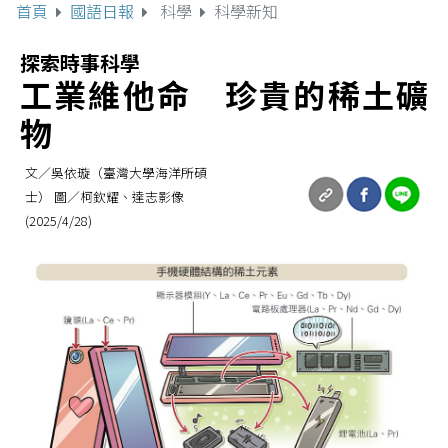
首頁
國語日報
科學
科學新知
探索時事科學
工業維他命 珍貴的稀土礦
物
文／吳依璇（臺灣大學海洋所碩
士） 圖／柯欽耀、達志影像
(2025/4/28)