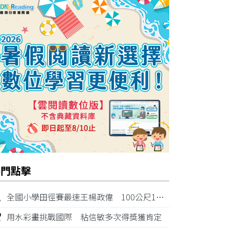
熱門點擊
1
全國小學田徑賽最速王楊政偉 100公尺11秒87奪金
2
用水彩畫挑戰國際 粘信敏多次得獎獲肯定