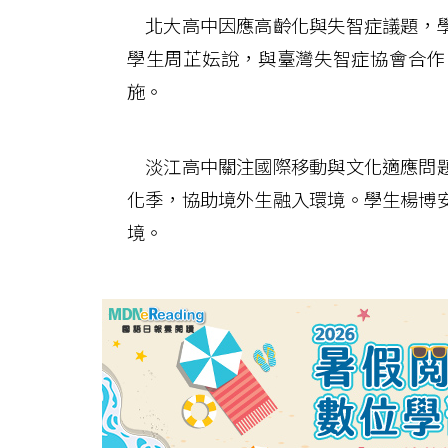
北大高中因應高齡化與失智症議題，學
學生周芷妘說，與臺灣失智症協會合作
施。
淡江高中關注國際移動與文化適應問題
化季，協助境外生融入環境。學生楊博
境。