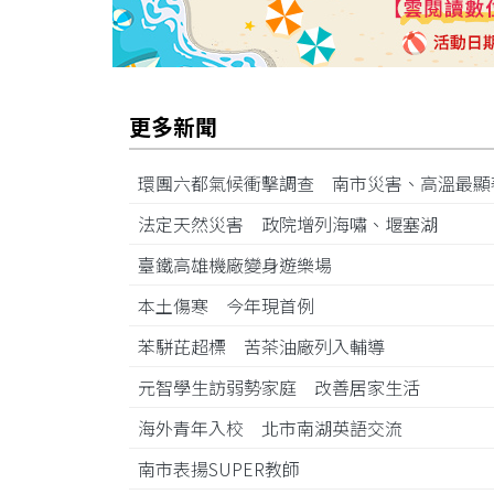
更多新聞
環團六都氣候衝擊調查 南市災害、高溫最
法定天然災害 政院增列海嘯、堰塞湖
臺鐵高雄機廠變身遊樂場
本土傷寒 今年現首例
苯駢芘超標 苦茶油廠列入輔導
元智學生訪弱勢家庭 改善居家生活
海外青年入校 北市南湖英語交流
南市表揚SUPER教師