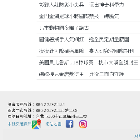
彰縣大莊防災小尖兵 玩出神奇科學力
金門金湖足球小將國際競技 練膽氣
北市動物園夜貓子講古
國健署攜手人氣網紅 邀全民定期量腰圍
瘦瘦針可降罹癌風險 臺大研究登國際期刊
美國貝比魯斯U18棒球賽 桃市大溪全勝封
總統接見金唐獎得主 允從三面向守護
讀者服務專線：886-2-23921133
圖書門市專線：886-2-23921133轉1108
國語日報社址：台北市100中正區福州街二號
本社交通資訊️
網站地圖
財團