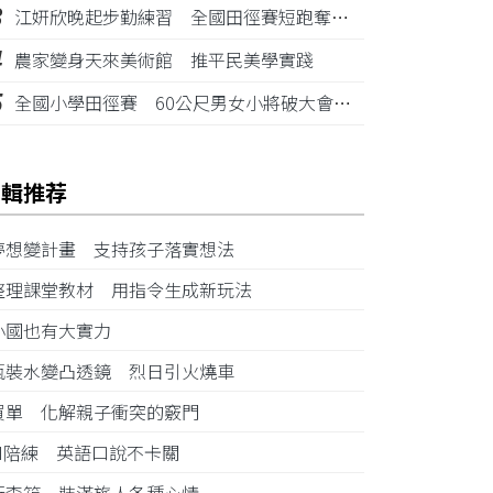
3
江姸欣晚起步勤練習 全國田徑賽短跑奪金摘銅
4
農家變身天來美術館 推平民美學實踐
5
全國小學田徑賽 60公尺男女小將破大會紀錄
編輯推荐
夢想變計畫 支持孩子落實想法
整理課堂教材 用指令生成新玩法
小國也有大實力
瓶裝水變凸透鏡 烈日引火燒車
買單 化解親子衝突的竅門
AI陪練 英語口說不卡關