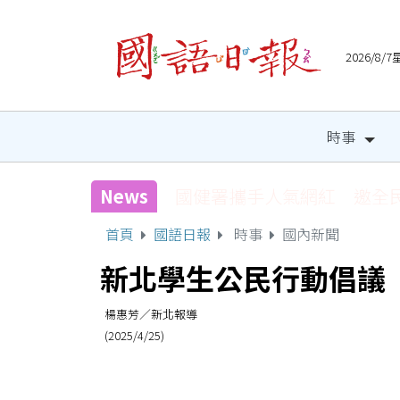
2026/8
時事
News
國健署攜手人氣網紅 邀全
首頁
國語日報
時事
國內新聞
新北學生公民行動倡議
楊惠芳／新北報導
(2025/4/25)