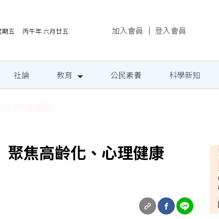
加入會員
｜
登入會員
/7星期五 丙午年 六月廿五
社論
教育
公民素養
科學新知
民定期量腰圍
 聚焦高齡化、心理健康