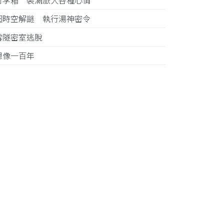
行李箱 裝滿旅人各種心情
超時空解謎 執行湯神密令
雪隧密室逃脫
想像一百年