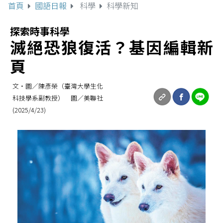
首頁
國語日報
科學
科學新知
探索時事科學
滅絕恐狼復活？基因編輯新
頁
文‧圖／陳彥榮（臺灣大學生化
科技學系副教授） 圖／美聯社
(2025/4/23)