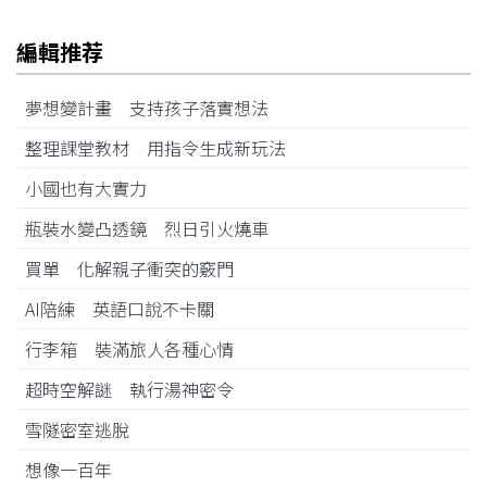
編輯推荐
夢想變計畫 支持孩子落實想法
整理課堂教材 用指令生成新玩法
小國也有大實力
瓶裝水變凸透鏡 烈日引火燒車
買單 化解親子衝突的竅門
AI陪練 英語口說不卡關
行李箱 裝滿旅人各種心情
超時空解謎 執行湯神密令
雪隧密室逃脫
想像一百年