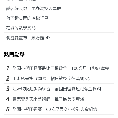
變裝躲天敵 昆蟲演技大車拼
落下鑽石雨的檸檬行星
花瓣的數學奧祕
餐盤變畫布 繽紛麵DIY
熱門點擊
1
全國小學田徑賽最速王楊政偉 100公尺11秒87奪金
2
用水彩畫挑戰國際 粘信敏多次得獎獲肯定
3
江姸欣晚起步勤練習 全國田徑賽短跑奪金摘銅
4
農家變身天來美術館 推平民美學實踐
5
全國小學田徑賽 60公尺男女小將破大會紀錄