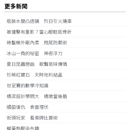
更多新聞
瓶裝水變凸透鏡 烈日引火燒車
被撞擊有重影？當心眼眶底骨折
綠鬣蜥外剛內柔 甩尾防禦術
冰山一角的祕密 神奇浮力
夏日昆蟲戀曲 歌聲氣味傳情
珍稀紅寶石 天時地利結晶
世足賽的數學冷知識
橋梁設計學問大 橋墩當後盾
細菌復仇 食面埋伏
街頭玩家 看車牌比算術
蠟筆熱壓染布趣