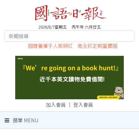
2026/8/7星期五 丙午年 六月廿五
國健署攜手人氣網紅 邀全民定期量腰圍
加入會員
｜
登入會員
選單 MENU