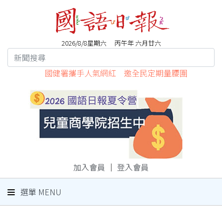
2026/8/8星期六 丙午年 六月廿六
國健署攜手人氣網紅 邀全民定期量腰圍
加入會員
｜
登入會員
選單 MENU