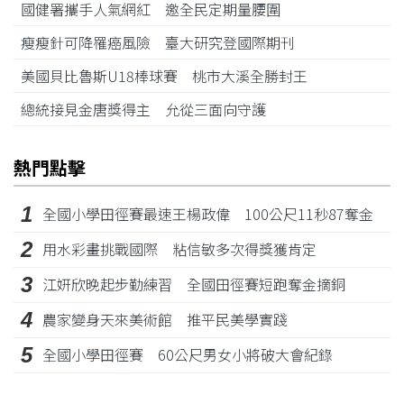
國健署攜手人氣網紅 邀全民定期量腰圍
瘦瘦針可降罹癌風險 臺大研究登國際期刊
美國貝比魯斯U18棒球賽 桃市大溪全勝封王
總統接見金唐獎得主 允從三面向守護
熱門點擊
1
全國小學田徑賽最速王楊政偉 100公尺11秒87奪金
2
用水彩畫挑戰國際 粘信敏多次得獎獲肯定
3
江姸欣晚起步勤練習 全國田徑賽短跑奪金摘銅
4
農家變身天來美術館 推平民美學實踐
5
全國小學田徑賽 60公尺男女小將破大會紀錄