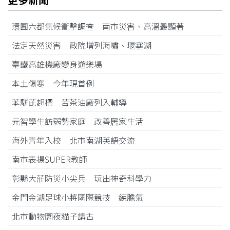
環團六都氣候衝擊調查 南市災害、高溫最顯著
法定天然災害 政院增列海嘯、堰塞湖
臺鐵高雄機廠變身遊樂場
本土傷寒 今年現首例
苯駢芘超標 苦茶油廠列入輔導
元智學生訪弱勢家庭 改善居家生活
海外青年入校 北市南湖英語交流
南市表揚SUPER教師
彰縣大莊防災小尖兵 玩出神奇科學力
金門金湖足球小將國際競技 練膽氣
北市動物園夜貓子講古