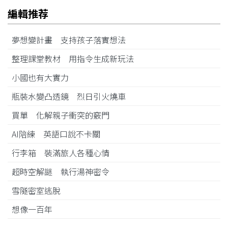
編輯推荐
夢想變計畫 支持孩子落實想法
整理課堂教材 用指令生成新玩法
小國也有大實力
瓶裝水變凸透鏡 烈日引火燒車
買單 化解親子衝突的竅門
AI陪練 英語口說不卡關
行李箱 裝滿旅人各種心情
超時空解謎 執行湯神密令
雪隧密室逃脫
想像一百年