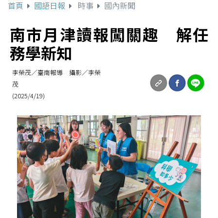
首頁
國語日報
時事
國內新聞
南市月津讀報闖關趣 解任
務學新知
李榮茂／臺南報導 攝影／李榮
茂
(2025/4/19)