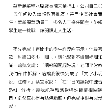
華新麗華鹽水廠廠長陳天榮指出，公司自二○
一五年起投入讀報教育推廣，善盡企業社會責
任。華新麗華動員三十多名志工擔任關主，帶領
學生逐一挑戰，讓閱讀走入生活。
率先完成十道關卡的學生許淳皓表示，他最喜
歡「科學知多少」關卡，讓他學到不鏽鋼相關知
識。蕭凱文說：「讀報闖關超好玩！老師平常教
我們部件拆解，這讓我很快完成了『文字小玩
家』任務。」蔡宜家說：「在平日的讀報中練習
5W1H分析，讓我能輕鬆應對特殊節慶相關題
目，雖然寫心得有點傷腦筋，但完成後很有成就
感。」