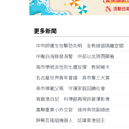
更多新聞
中市師遭生攻擊恐失明 全教總倡隔離空間
中颱白海豚發海警 中部以北降雨顯著
南市學號去性別化遭反彈 教局喊卡
名古屋世界青年會議 高市奪三大賞
高市模範父親 守護家庭回饋社會
寫鹿港日記 科博館再現許蒼澤影像
嘉縣重寮小外交官 接待帛琉副總統
屏縣瓦磘組機器人 認識東港迎王