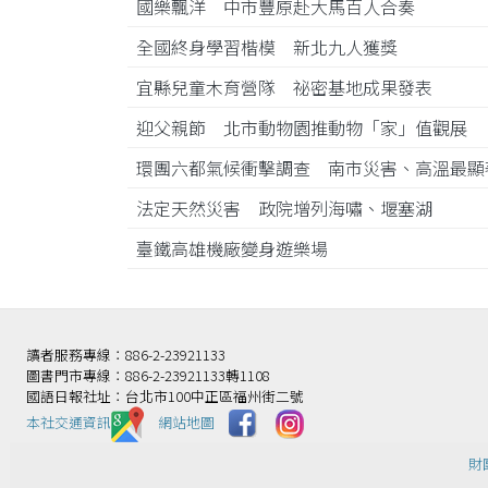
國樂飄洋 中市豐原赴大馬百人合奏
全國終身學習楷模 新北九人獲獎
宜縣兒童木育營隊 祕密基地成果發表
迎父親節 北市動物園推動物「家」值觀展
環團六都氣候衝擊調查 南市災害、高溫最
法定天然災害 政院增列海嘯、堰塞湖
臺鐵高雄機廠變身遊樂場
讀者服務專線：886-2-23921133
圖書門市專線：886-2-23921133轉1108
國語日報社址：台北市100中正區福州街二號
本社交通資訊️
網站地圖
財團