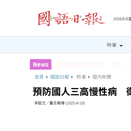
2026/8
時事
News
宜縣兒童木育營隊 祕密基
首頁
國語日報
時事
國內新聞
預防國人三高慢性病 
李庭芝／臺北報導 (2025/4/18)