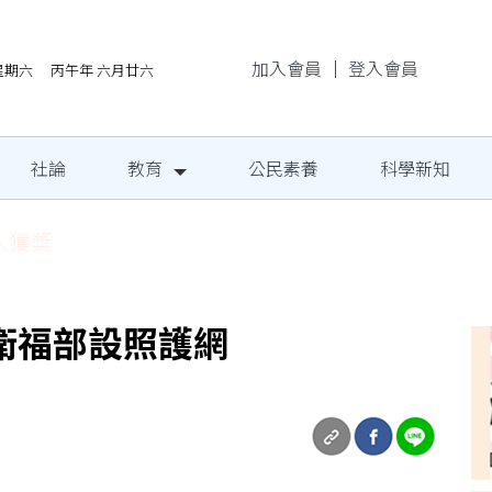
加入會員
｜
登入會員
/8星期六 丙午年 六月廿六
社論
教育
公民素養
科學新知
地成果發表
衛福部設照護網