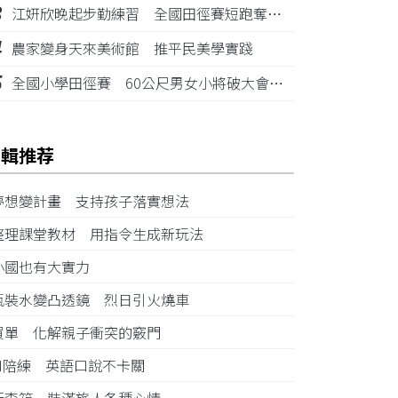
3
江姸欣晚起步勤練習 全國田徑賽短跑奪金摘銅
4
農家變身天來美術館 推平民美學實踐
5
全國小學田徑賽 60公尺男女小將破大會紀錄
編輯推荐
夢想變計畫 支持孩子落實想法
整理課堂教材 用指令生成新玩法
小國也有大實力
瓶裝水變凸透鏡 烈日引火燒車
買單 化解親子衝突的竅門
AI陪練 英語口說不卡關