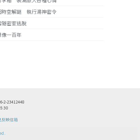
行李箱 裝滿旅人各種心情
超時空解謎 執行湯神密令
雪隧密室逃脫
想像一百年
23412448
5:30
見反映信箱
ed.
.