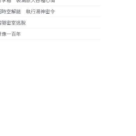
行李箱 裝滿旅人各種心情
超時空解謎 執行湯神密令
雪隧密室逃脫
想像一百年