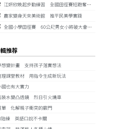
3
江姸欣晚起步勤練習 全國田徑賽短跑奪金摘銅
4
農家變身天來美術館 推平民美學實踐
5
全國小學田徑賽 60公尺男女小將破大會紀錄
編輯推荐
夢想變計畫 支持孩子落實想法
整理課堂教材 用指令生成新玩法
小國也有大實力
瓶裝水變凸透鏡 烈日引火燒車
買單 化解親子衝突的竅門
AI陪練 英語口說不卡關