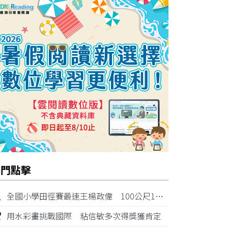
熱門點擊
1
全國小學田徑賽最速王楊政偉 100公尺11秒87奪金
2
用水彩畫挑戰國際 粘信敏多次得獎獲肯定