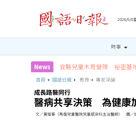
2026/8
時事
News
宜縣兒童木育營隊 祕密基
首頁
國語日報
教育
專家深論
成長路醫同行
醫病共享決策 為健康
文／黃瑽寧（馬偕兒童醫院兒童感染科主治醫師） 圖／達志影像 