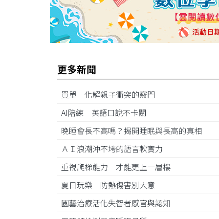
更多新聞
買單 化解親子衝突的竅門
AI陪練 英語口說不卡關
晚睡會長不高嗎？揭開睡眠與長高的真相
ＡＩ浪潮沖不垮的語言軟實力
重視爬梯能力 才能更上一層樓
夏日玩樂 防熱傷害別大意
園藝治療活化失智者感官與認知