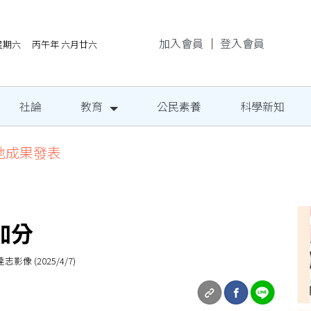
加入會員
｜
登入會員
/8星期六 丙午年 六月廿六
社論
教育
公民素養
科學新知
地成果發表
加分
(2025/4/7)