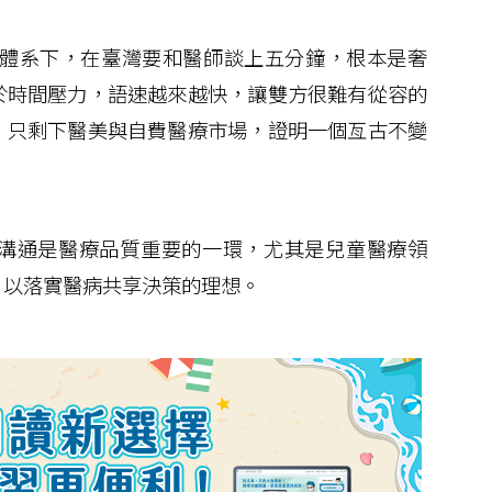
體系下，在臺灣要和醫師談上五分鐘，根本是奢
於時間壓力，語速越來越快，讓雙方很難有從容的
，只剩下醫美與自費醫療市場，證明一個亙古不變
溝通是醫療品質重要的一環，尤其是兒童醫療領
，以落實醫病共享決策的理想。