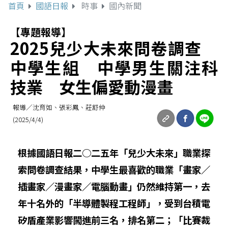
首頁
國語日報
時事
國內新聞
【專題報導】
2025兒少大未來問卷調查
中學生組 中學男生關注科
技業 女生偏愛動漫畫
報導／沈育如、張彩鳳、莊舒仲
(2025/4/4)
根據國語日報二○二五年「兒少大未來」職業探
索問卷調查結果，中學生最喜歡的職業「畫家／
插畫家／漫畫家／電腦動畫」仍然維持第一，去
年十名外的「半導體製程工程師」，受到台積電
矽盾產業影響闖進前三名，排名第二；「比賽裁