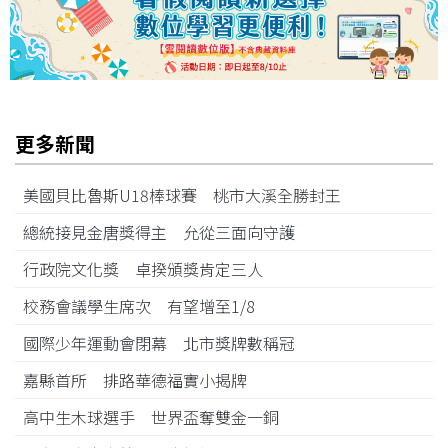
更多新聞
美國貝比魯斯U18棒球賽 桃市大溪全勝封王
總統接見金唐獎得主 允從三面向守護
行政院文化獎 卓揆頒獎肯定三人
校務會議學生席次 有望增至1/8
國際少年運動會閉幕 北市獎牌數稱冠
嘉縣首所 排路華德福實小揭牌
高中生木球選手 世界盃奪雙金一銅