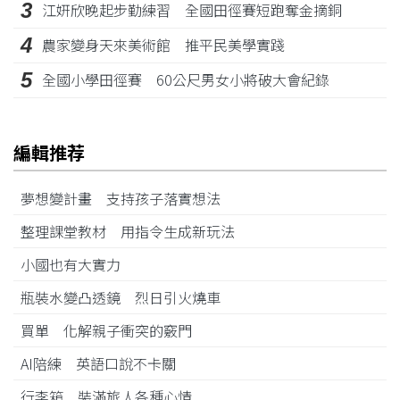
3
江姸欣晚起步勤練習 全國田徑賽短跑奪金摘銅
4
農家變身天來美術館 推平民美學實踐
5
全國小學田徑賽 60公尺男女小將破大會紀錄
編輯推荐
夢想變計畫 支持孩子落實想法
整理課堂教材 用指令生成新玩法
小國也有大實力
瓶裝水變凸透鏡 烈日引火燒車
買單 化解親子衝突的竅門
AI陪練 英語口說不卡關
行李箱 裝滿旅人各種心情