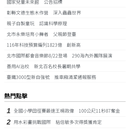
國家兒童未來館 公告招標
彰縣文德生態木作營 深入蟲蟲世界
親子自製童玩 認識科學原理
北市永樂培育小舞者 父親節登臺
116年科技預算編列1823億 創新高
北市國際都會音樂節8/22登場 290海內外團隊展演
善用AI治校 新北百名校長暑期共學
臺鐵3000型新自強號 推車廂清潔通報服務
熱門點擊
1
全國小學田徑賽最速王楊政偉 100公尺11秒87奪金
2
用水彩畫挑戰國際 粘信敏多次得獎獲肯定