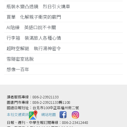
瓶裝水變凸透鏡 烈日引火燒車
買單 化解親子衝突的竅門
AI陪練 英語口說不卡關
行李箱 裝滿旅人各種心情
超時空解謎 執行湯神密令
雪隧密室逃脫
想像一百年
讀者服務專線：886-2-23921133
圖書門市專線：886-2-23921133轉1108
國語日報社址：台北市100中正區福州街二號
本社交通資訊️
網站地圖
日報、週刊、中學生報訂閱專線：886-2-23412448