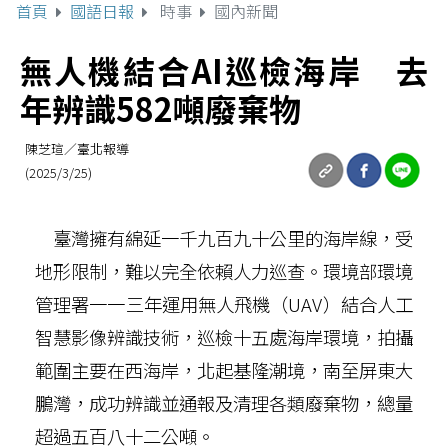
首頁
國語日報
時事
國內新聞
無人機結合AI巡檢海岸 去
年辨識582噸廢棄物
陳芝瑄／臺北報導
(2025/3/25)
臺灣擁有綿延一千九百九十公里的海岸線，受
地形限制，難以完全依賴人力巡查。環境部環境
管理署一一三年運用無人飛機（UAV）結合人工
智慧影像辨識技術，巡檢十五處海岸環境，拍攝
範圍主要在西海岸，北起基隆潮境，南至屏東大
鵬灣，成功辨識並通報及清理各類廢棄物，總量
超過五百八十二公噸。