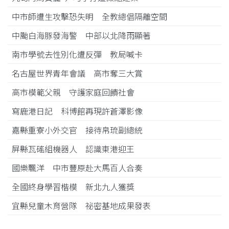
中市師遭生攻擊恐失明 全教總倡隔離空間
中颱白海豚發海警 中部以北降雨顯著
南市學號去性別化遭反彈 教局喊卡
名古屋世界青年會議 高市奪三大賞
高市模範父親 守護家庭回饋社會
寫鹿港日記 科博館再現許蒼澤影像
嘉縣重寮小外交官 接待帛琉副總統
屏縣瓦磘組機器人 認識東港迎王
國樂飄洋 中市豐原赴大馬百人合奏
全國終身學習楷模 新北九人獲獎
宜縣兒童木育營隊 祕密基地成果發表