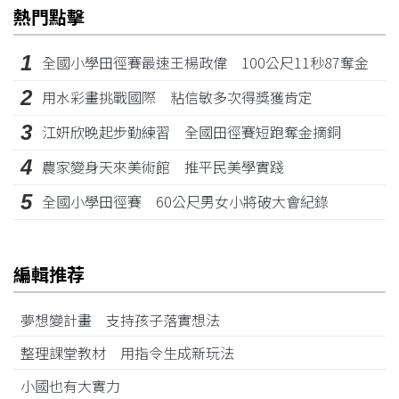
熱門點擊
1
全國小學田徑賽最速王楊政偉 100公尺11秒87奪金
2
用水彩畫挑戰國際 粘信敏多次得獎獲肯定
3
江姸欣晚起步勤練習 全國田徑賽短跑奪金摘銅
4
農家變身天來美術館 推平民美學實踐
5
全國小學田徑賽 60公尺男女小將破大會紀錄
編輯推荐
夢想變計畫 支持孩子落實想法
整理課堂教材 用指令生成新玩法
小國也有大實力