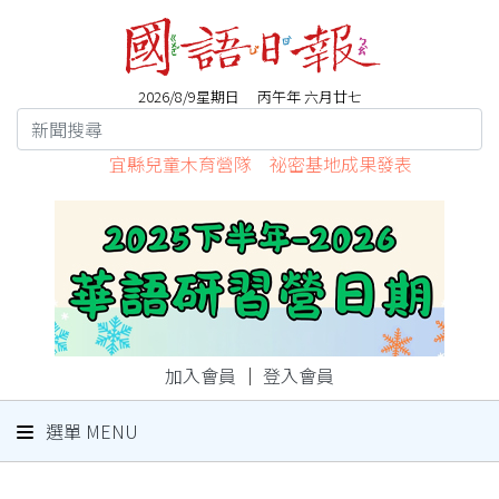
2026/8/9星期日 丙午年 六月廿七
宜縣兒童木育營隊 祕密基地成果發表
加入會員
｜
登入會員
選單 MENU