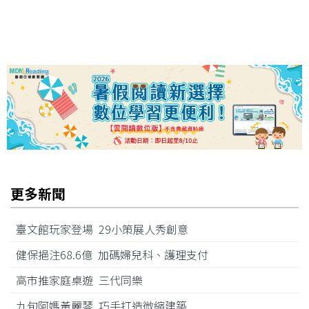
更多新聞
臺文館玩家登場 29小策展人秀創意
健保挹注68.6億 加碼婦兒科、護理支付
高市推家庭桌遊 三代同樂
九旬阿媽黃麗琴 巧手打造微縮建築