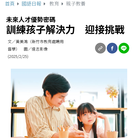
首頁
國語日報
教育
親子教養
未來人才優勢密碼
訓練孩子解決力 迎接挑戰
文／黃美鴻（新竹市教育處聘用
督學） 圖／達志影像
(2025/2/25)