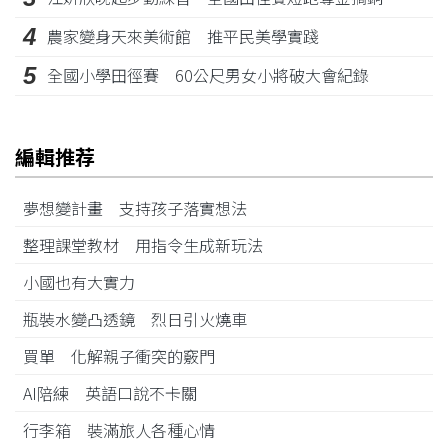
4
農家變身天來美術館 推平民美學實踐
5
全國小學田徑賽 60公尺男女小將破大會紀錄
編輯推荐
夢想變計畫 支持孩子落實想法
整理課堂教材 用指令生成新玩法
小國也有大實力
瓶裝水變凸透鏡 烈日引火燒車
買單 化解親子衝突的竅門
AI陪練 英語口說不卡關
行李箱 裝滿旅人各種心情