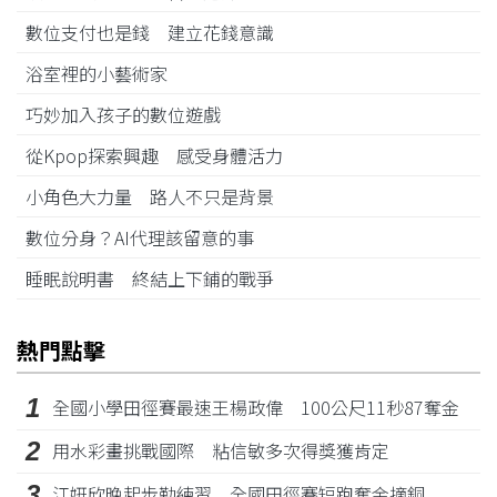
數位支付也是錢 建立花錢意識
浴室裡的小藝術家
巧妙加入孩子的數位遊戲
從Kpop探索興趣 感受身體活力
小角色大力量 路人不只是背景
數位分身？AI代理該留意的事
睡眠說明書 終結上下鋪的戰爭
熱門點擊
1
全國小學田徑賽最速王楊政偉 100公尺11秒87奪金
2
用水彩畫挑戰國際 粘信敏多次得獎獲肯定
3
江姸欣晚起步勤練習 全國田徑賽短跑奪金摘銅