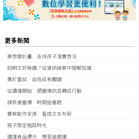
更多新聞
夢想變計畫 支持孩子落實想法
說明文好無趣？從資訊線索中理解知識
勇於嘗試 自我成長關鍵
從讀懂開始 把圖像訊息轉成行動
課表被塞爆 時間追著跑
覺察創作安排 看透文本布局
親子限定唱跳時光
讀懂食品標示 學習做選擇