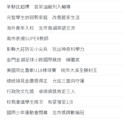
苯駢芘超標 苦茶油廠列入輔導
元智學生訪弱勢家庭 改善居家生活
海外青年入校 北市南湖英語交流
南市表揚SUPER教師
彰縣大莊防災小尖兵 玩出神奇科學力
金門金湖足球小將國際競技 練膽氣
美國貝比魯斯U18棒球賽 桃市大溪全勝封王
總統接見金唐獎得主 允從三面向守護
行政院文化獎 卓揆頒獎肯定三人
校務會議學生席次 有望增至1/8
國際少年運動會閉幕 北市獎牌數稱冠