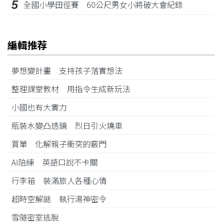
5
全國小學田徑賽 60公尺男女小將破大會紀錄
編輯推荐
夢想變計畫 支持孩子落實想法
整理課堂教材 用指令生成新玩法
小國也有大實力
瓶裝水變凸透鏡 烈日引火燒車
買單 化解親子衝突的竅門
AI陪練 英語口說不卡關
行李箱 裝滿旅人各種心情
超時空解謎 執行湯神密令
雪隧密室逃脫