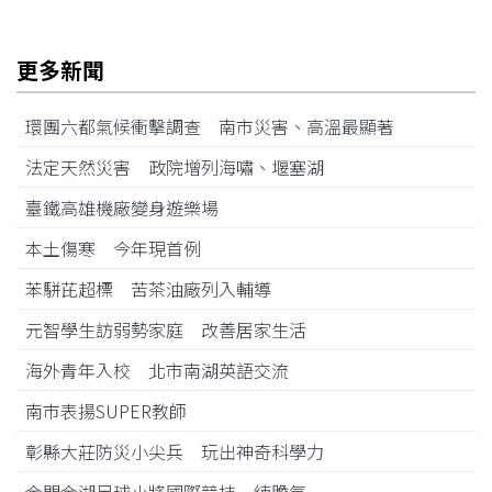
更多新聞
環團六都氣候衝擊調查 南市災害、高溫最顯著
法定天然災害 政院增列海嘯、堰塞湖
臺鐵高雄機廠變身遊樂場
本土傷寒 今年現首例
苯駢芘超標 苦茶油廠列入輔導
元智學生訪弱勢家庭 改善居家生活
海外青年入校 北市南湖英語交流
南市表揚SUPER教師
彰縣大莊防災小尖兵 玩出神奇科學力