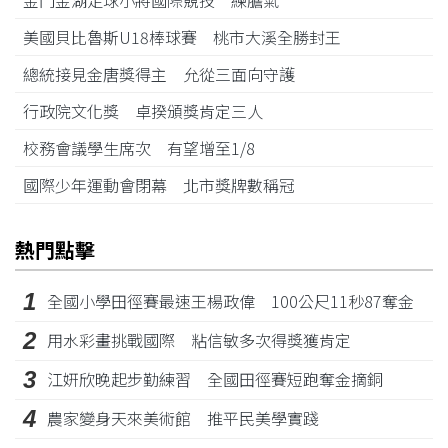
金門金湖足球小將國際競技 練膽氣
美國貝比魯斯U18棒球賽 桃市大溪全勝封王
總統接見金唐獎得主 允從三面向守護
行政院文化獎 卓揆頒獎肯定三人
校務會議學生席次 有望增至1/8
國際少年運動會閉幕 北市獎牌數稱冠
熱門點擊
1
全國小學田徑賽最速王楊政偉 100公尺11秒87奪金
2
用水彩畫挑戰國際 粘信敏多次得獎獲肯定
3
江姸欣晚起步勤練習 全國田徑賽短跑奪金摘銅
4
農家變身天來美術館 推平民美學實踐