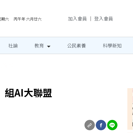
加入會員
｜
登入會員
/8星期六 丙午年 六月廿六
社論
教育
公民素養
科學新知
地成果發表
組AI大聯盟