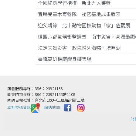
全國終身學習楷模 新北九人獲獎
宜縣兒童木育營隊 祕密基地成果發表
迎父親節 北市動物園推動物「家」值觀展
環團六都氣候衝擊調查 南市災害、高溫最
法定天然災害 政院增列海嘯、堰塞湖
臺鐵高雄機廠變身遊樂場
讀者服務專線：886-2-23921133
圖書門市專線：886-2-23921133轉1108
國語日報社址：台北市100中正區福州街二號
本社交通資訊️
網站地圖
財團