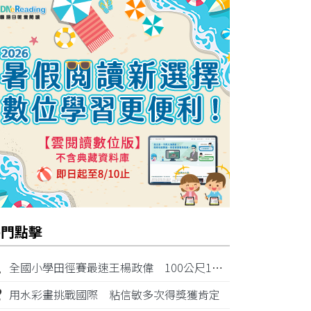
熱門點擊
1
全國小學田徑賽最速王楊政偉 100公尺11秒87奪金
2
用水彩畫挑戰國際 粘信敏多次得獎獲肯定