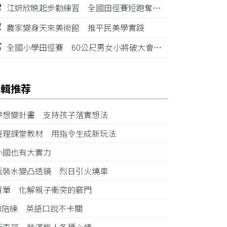
3
江姸欣晚起步勤練習 全國田徑賽短跑奪金摘銅
4
農家變身天來美術館 推平民美學實踐
5
全國小學田徑賽 60公尺男女小將破大會紀錄
編輯推荐
夢想變計畫 支持孩子落實想法
整理課堂教材 用指令生成新玩法
小國也有大實力
瓶裝水變凸透鏡 烈日引火燒車
買單 化解親子衝突的竅門
AI陪練 英語口說不卡關