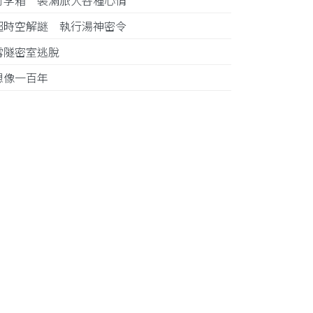
行李箱 裝滿旅人各種心情
超時空解謎 執行湯神密令
雪隧密室逃脫
想像一百年