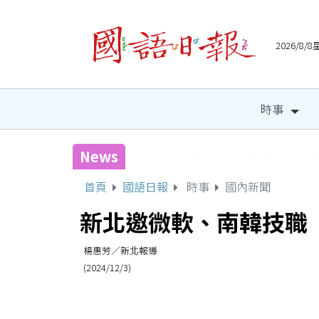
2026/8
時事
News
宜縣兒童木育營隊 祕密基
首頁
國語日報
時事
國內新聞
新北邀微軟、南韓技職 
楊惠芳／新北報導
(2024/12/3)