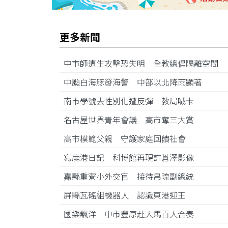
更多新聞
中市師遭生攻擊恐失明 全教總倡隔離空間
中颱白海豚發海警 中部以北降雨顯著
南市學號去性別化遭反彈 教局喊卡
名古屋世界青年會議 高市奪三大賞
高市模範父親 守護家庭回饋社會
寫鹿港日記 科博館再現許蒼澤影像
嘉縣重寮小外交官 接待帛琉副總統
屏縣瓦磘組機器人 認識東港迎王
國樂飄洋 中市豐原赴大馬百人合奏