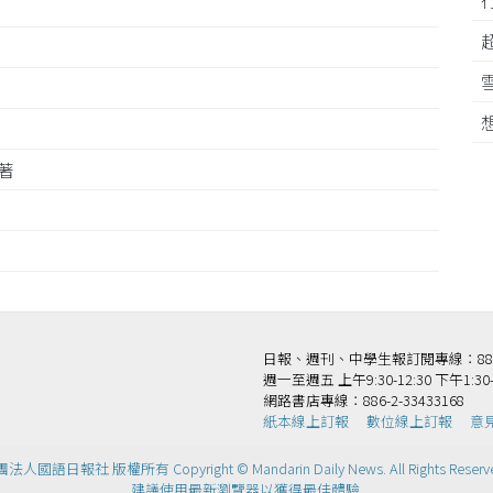
顯著
日報、週刊、中學生報訂閱專線：886-2-
週一至週五 上午9:30-12:30 下午1:30-
網路書店專線：886-2-33433168
紙本線上訂報
數位線上訂報
意
法人國語日報社 版權所有 Copyright © Mandarin Daily News. All Rights Reserv
建議使用最新瀏覽器以獲得最佳體驗