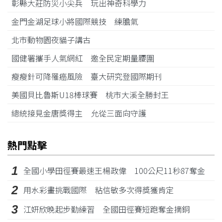
彰縣大莊防災小尖兵 玩出神奇科學力
金門金湖足球小將國際競技 練膽氣
北市動物園夜貓子講古
國健署攜手人氣網紅 邀全民定期量腰圍
瘦瘦針可降罹癌風險 臺大研究登國際期刊
美國貝比魯斯U18棒球賽 桃市大溪全勝封王
總統接見金唐獎得主 允從三面向守護
熱門點擊
1
全國小學田徑賽最速王楊政偉 100公尺11秒87奪金
2
用水彩畫挑戰國際 粘信敏多次得獎獲肯定
3
江姸欣晚起步勤練習 全國田徑賽短跑奪金摘銅