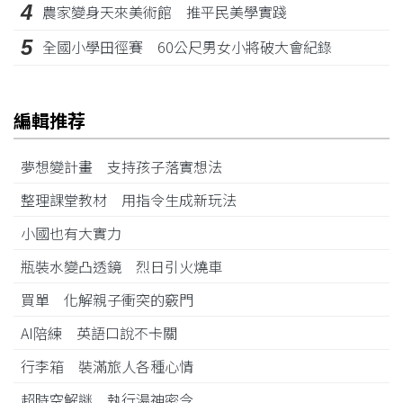
4
農家變身天來美術館 推平民美學實踐
5
全國小學田徑賽 60公尺男女小將破大會紀錄
編輯推荐
夢想變計畫 支持孩子落實想法
整理課堂教材 用指令生成新玩法
小國也有大實力
瓶裝水變凸透鏡 烈日引火燒車
買單 化解親子衝突的竅門
AI陪練 英語口說不卡關
行李箱 裝滿旅人各種心情
超時空解謎 執行湯神密令