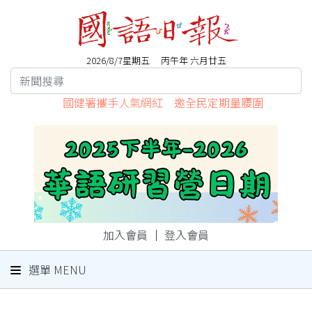
2026/8/7星期五 丙午年 六月廿五
國健署攜手人氣網紅 邀全民定期量腰圍
加入會員
｜
登入會員
選單 MENU