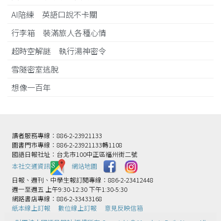
AI陪練 英語口說不卡關
行李箱 裝滿旅人各種心情
超時空解謎 執行湯神密令
雪隧密室逃脫
想像一百年
讀者服務專線：886-2-23921133
圖書門市專線：886-2-23921133轉1108
國語日報社址：台北市100中正區福州街二號
本社交通資訊️
網站地圖
日報、週刊、中學生報訂閱專線：886-2-23412448
週一至週五 上午9:30-12:30 下午1:30-5:30
網路書店專線：886-2-33433168
紙本線上訂報
數位線上訂報
意見反映信箱