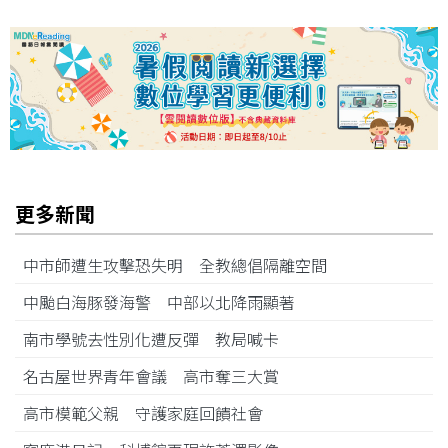
更多新聞
中市師遭生攻擊恐失明 全教總倡隔離空間
中颱白海豚發海警 中部以北降雨顯著
南市學號去性別化遭反彈 教局喊卡
名古屋世界青年會議 高市奪三大賞
高市模範父親 守護家庭回饋社會