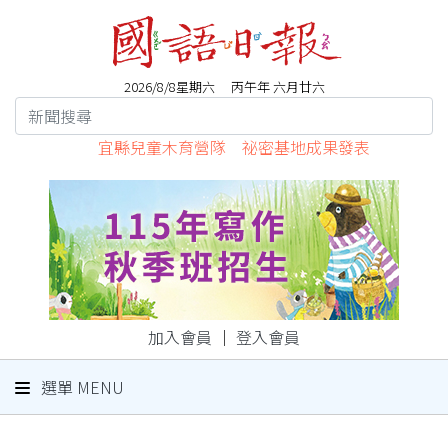
2026/8/8星期六 丙午年 六月廿六
宜縣兒童木育營隊 祕密基地成果發表
加入會員
｜
登入會員
選單 MENU