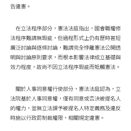
告違憲。
在立法程序部分，憲法法庭指出，國會職權修
法程序難謂無瑕疵，但過程形式上仍有歷時甚短
廣泛討論與逐條討論，難謂完全悖離憲法公開透
明與討論原則要求，而根本影響法律成立基礎與
效力程度，故尚不因立法程序瑕疵而牴觸憲法。
關於人事同意權行使部分，憲法法庭認為，立
法院基於人事同意權，僅有同意或否決被提名人
的權力，並無立法課予被提名人特定義務及違反
時施以行政罰制裁權限，相關規定違憲。