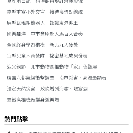
寫鹿港日記 科博館再現許蒼澤影像
嘉縣重寮小外交官 接待帛琉副總統
屏縣瓦磘組機器人 認識東港迎王
國樂飄洋 中市豐原赴大馬百人合奏
全國終身學習楷模 新北九人獲獎
宜縣兒童木育營隊 祕密基地成果發表
迎父親節 北市動物園推動物「家」值觀展
環團六都氣候衝擊調查 南市災害、高溫最顯著
法定天然災害 政院增列海嘯、堰塞湖
臺鐵高雄機廠變身遊樂場
熱門點擊