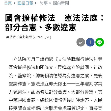
首頁
國語日報
時事
國內新聞
國會擴權修法 憲法法庭：
部分合憲、多數違憲
吳啟綜／臺北報導 (2024/10/26)
立法院五月三讀通過《立法院職權行使法》等
國會職權修法相關條文，民進黨立院黨團、行政
院、監察院、總統賴清德認為有違憲之虞，先後
聲請釋憲。憲法法庭昨天做出一一三年憲判字第
九號判決，認為修法部分合憲、大部分違憲，其
中藐視國會罪、總統國情報告後即時詢答、人民
接受調查或拒絕出席聽證會處罰等規定，直接宣