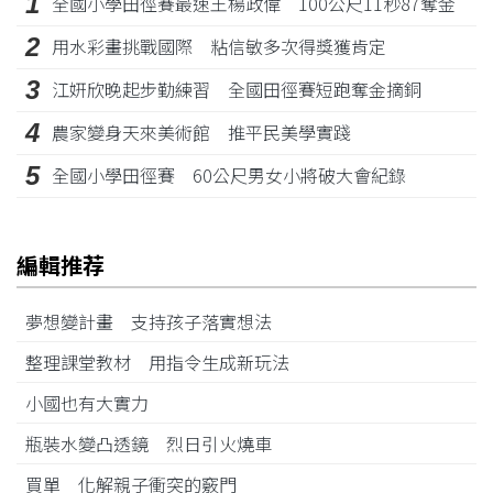
1
全國小學田徑賽最速王楊政偉 100公尺11秒87奪金
2
用水彩畫挑戰國際 粘信敏多次得獎獲肯定
3
江姸欣晚起步勤練習 全國田徑賽短跑奪金摘銅
4
農家變身天來美術館 推平民美學實踐
5
全國小學田徑賽 60公尺男女小將破大會紀錄
編輯推荐
夢想變計畫 支持孩子落實想法
整理課堂教材 用指令生成新玩法
小國也有大實力
瓶裝水變凸透鏡 烈日引火燒車
買單 化解親子衝突的竅門