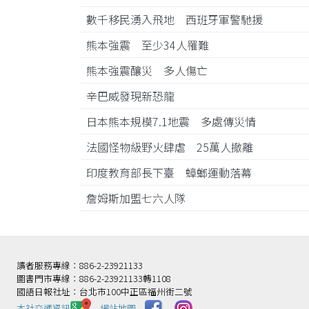
數千移民湧入飛地 西班牙軍警馳援
熊本強震 至少34人罹難
熊本強震釀災 多人傷亡
辛巴威發現新恐龍
日本熊本規模7.1地震 多處傳災情
法國怪物級野火肆虐 25萬人撤離
印度教育部長下臺 蟑螂運動落幕
詹姆斯加盟七六人隊
讀者服務專線：886-2-23921133
圖書門市專線：886-2-23921133轉1108
國語日報社址：台北市100中正區福州街二號
本社交通資訊️
網站地圖