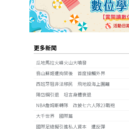
更多新聞
瓜地馬拉火峰火山大噴發
翁山蘇姬遭拘禁後 首度接觸外界
西班牙阻非法移民 飛地設海上圍籬
陽岱鋼引退 坦言身體衰退
NBA詹姆斯轉隊 改披七六人隊23戰袍
大千世界 國際篇
國際足總擬引進私人資本 遭反彈