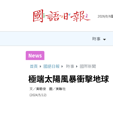
2026/8
時事
News
北市國際都會音樂節8/22登
首頁
國語日報
時事
國際新聞
極端太陽風暴衝擊地球
文／黃聰俊 圖／美聯社
(2024/5/12)