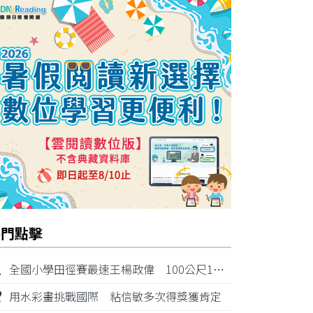
熱門點擊
1
全國小學田徑賽最速王楊政偉 100公尺11秒87奪金
2
用水彩畫挑戰國際 粘信敏多次得獎獲肯定