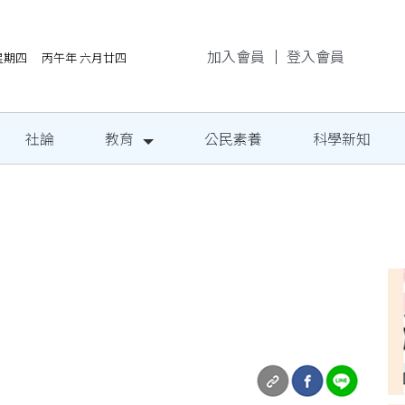
加入會員
｜
登入會員
/6星期四 丙午年 六月廿四
社論
教育
公民素養
科學新知
場 290海內外團隊展演