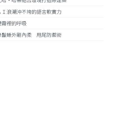
札哈‧哈蒂結合環境打造綠建築
ＡＩ浪潮沖不垮的語言軟實力
煙霧裡的呼吸
綠鬣蜥外剛內柔 甩尾防禦術