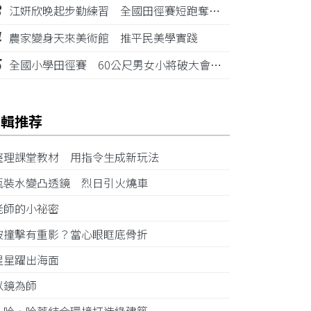
3
江姸欣晚起步勤練習 全國田徑賽短跑奪金摘銅
4
農家變身天來美術館 推平民美學實踐
5
全國小學田徑賽 60公尺男女小將破大會紀錄
編輯推荐
整理課堂教材 用指令生成新玩法
瓶裝水變凸透鏡 烈日引火燒車
老師的小祕密
被撞擊有重影？當心眼眶底骨折
星星躍出海面
以鏡為師