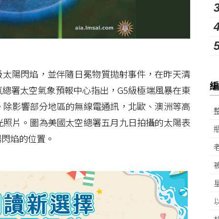
級太陽閃焰，並伴隨日冕物質拋射事件，在昨天清
總署太空氣象預報中心指出，G5級極端風暴在東
。除影響部分地區的無線電通訊，北歐、澳洲等高
光照片。圖為美國太空總署五月九日拍攝的太陽表
陽閃焰的位置。