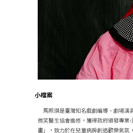
小檔案
馬照琪是臺灣知名戲劇編導、劇場演員
微笑醫生協會進修，獲得政府頒發專業
畫」，致力於在兒童病房創造歡樂氣氛