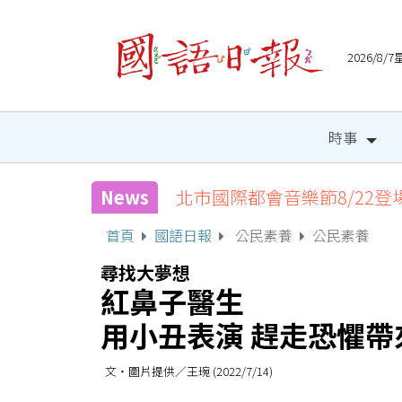
2026/8
時事
News
北市國際都會音樂節8/22登
首頁
國語日報
公民素養
公民素養
尋找大夢想
紅鼻子醫生
用小丑表演 趕走恐懼帶
文‧圖片提供／王琬 (2022/7/14)