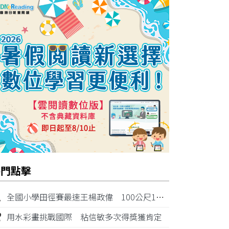
熱門點擊
1
全國小學田徑賽最速王楊政偉 100公尺11秒87奪金
2
用水彩畫挑戰國際 粘信敏多次得獎獲肯定