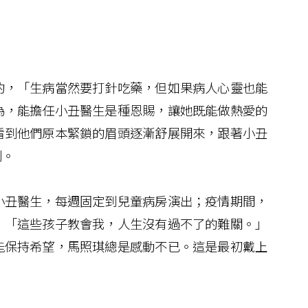
，「生病當然要打針吃藥，但如果病人心靈也能
為，能擔任小丑醫生是種恩賜，讓她既能做熱愛的
看到他們原本緊鎖的眉頭逐漸舒展開來，跟著小丑
刻。
丑醫生，每週固定到兒童病房演出；疫情期間，
，「這些孩子教會我，人生沒有過不了的難關。」
能保持希望，馬照琪總是感動不已。這是最初戴上