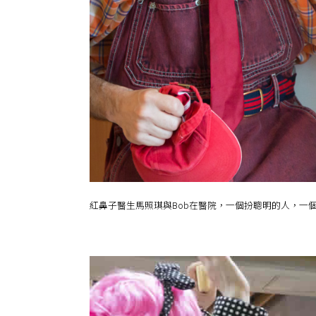
紅鼻子醫生馬照琪與Bob在醫院，一個扮聰明的人，一