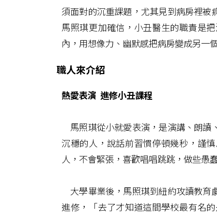
須面對的沉重課題，尤其見到病房裡被
馬照琪更加確信，小丑醫生的職責是把
內，用想像力、幽默感把病房變成另一
職人來介紹
熱愛表演 進修小丑課程
馬照琪從小就愛表演，是演講、朗讀、
沉穩的人，說話前習慣停頓幾秒，謹慎
人，不會緊張，喜歡唱唱跳跳，做些愚
大學畢業後，馬照琪到紐約攻讀教育劇
進修，「去了才知道這間學校最有名的