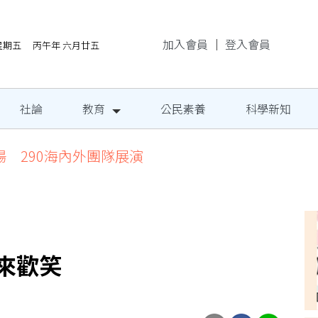
加入會員
｜
登入會員
/7星期五 丙午年 六月廿五
社論
教育
公民素養
科學新知
場 290海內外團隊展演
來歡笑