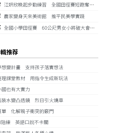
3
江姸欣晚起步勤練習 全國田徑賽短跑奪金摘銅
4
農家變身天來美術館 推平民美學實踐
5
全國小學田徑賽 60公尺男女小將破大會紀錄
編輯推荐
夢想變計畫 支持孩子落實想法
整理課堂教材 用指令生成新玩法
小國也有大實力
瓶裝水變凸透鏡 烈日引火燒車
買單 化解親子衝突的竅門
AI陪練 英語口說不卡關