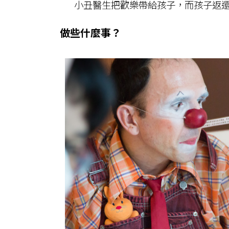
小丑醫生把歡樂帶給孩子，而孩子返還
做些什麼事？