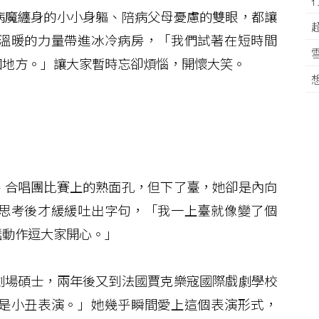
病魔纏身的小小身軀、陪病父母憂慮的雙眼，都讓
溫暖的力量帶進冰冷病房，「我們試著在短時間
個地方。」讓大家暫時忘卻煩惱，開懷大笑。
合唱團比賽上的熟面孔，但下了臺，她卻是內向
思考後才緩緩吐出字句，「我一上臺就像變了個
蠢動作逗大家開心。」
場碩士，兩年後又到法國賈克樂寇國際戲劇學校
是小丑表演。」她幾乎瞬間愛上這個表演形式，