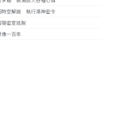
行李箱 裝滿旅人各種心情
超時空解謎 執行湯神密令
雪隧密室逃脫
想像一百年