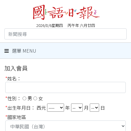
2026/8/6星期四 丙午年 六月廿四
選單 MENU
加入會員
*
姓名：
*
性別：
男
女
*
出生年月日： 西元
年
月
日
*
國家地區