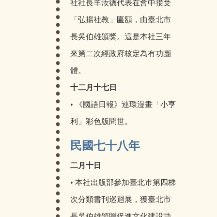
社社長羊汝德代表在會中接受
「弘揚社教」匾額，由臺北市
長吳伯雄頒獎。這是本社三年
來第二次經政府核定為有功團
體。
十二月十七日
• 《國語日報》連環漫畫「小亨
利」彩色版問世。
民國七十八年
二月十日
• 本社出版部參加臺北市第四梯
次分類書刊巡迴展，獲臺北市
長吳伯雄頒贈促進文化建設功