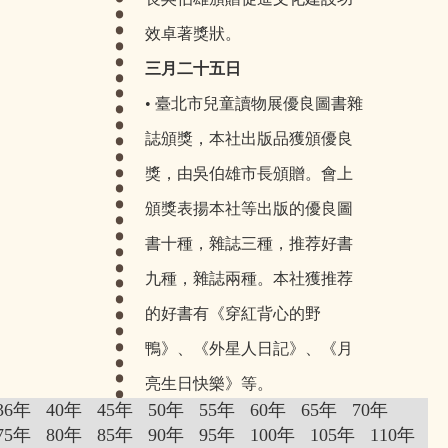
效卓著獎狀。
三月二十五日
• 臺北市兒童讀物展優良圖書雜
誌頒獎，本社出版品獲頒優良
獎，由吳伯雄市長頒贈。會上
頒獎表揚本社等出版的優良圖
書十種，雜誌三種，推荐好書
九種，雜誌兩種。本社獲推荐
的好書有《穿紅背心的野
鴨》、《外星人日記》、《月
亮生日快樂》等。
36年
40年
45年
50年
55年
60年
65年
70年
民國七十九年
75年
80年
85年
90年
95年
100年
105年
110年