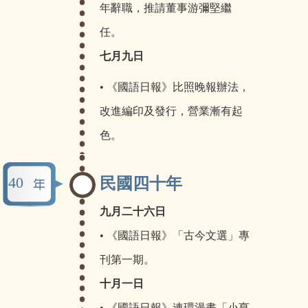
年辭職，推請董事游彌堅繼
任。
七月九日
• 《國語日報》比照晚報辦法，
改進編印及發行，營業漸有起
色。
40
民國四十年
九月二十六日
• 《國語日報》「古今文選」專
刊第一期。
十月一日
• 《國語日報》連環漫畫「小亨