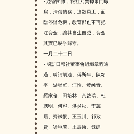
• 經營困難，報社乃賣掉東門廠
房，清償債務，遣散員工，面
臨停辦危機，教育部也不再挹
注資金，讓其自生自滅，資金
其實已幾乎歸零。
一月二十二日
• 國語日報社董事會組織章程通
過，聘請胡適、傅斯年、陳頌
平、游彌堅、汪怡、黃純青、
羅家倫、田培林、黃啟瑞、杜
聰明、何容、洪炎秋、李萬
居、齊鐵恨、王玉川、祁致
賢、梁容若、王壽康、魏建