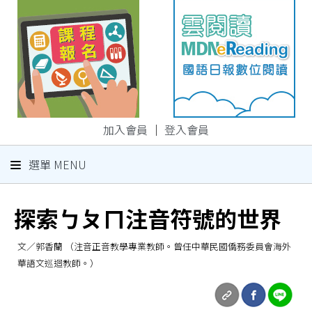
加入會員
｜
登入會員
選單 MENU
探索ㄅㄆㄇ注音符號的世界
文／郭香蘭 （注音正音教學專業教師。曾任中華民國僑務委員會海外
華語文巡迴教師。）