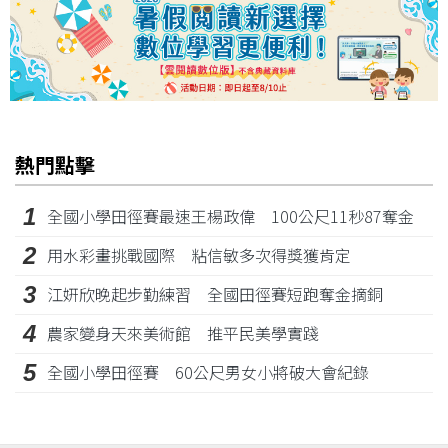
熱門點擊
1
全國小學田徑賽最速王楊政偉 100公尺11秒87奪金
2
用水彩畫挑戰國際 粘信敏多次得獎獲肯定
3
江姸欣晚起步勤練習 全國田徑賽短跑奪金摘銅
4
農家變身天來美術館 推平民美學實踐
5
全國小學田徑賽 60公尺男女小將破大會紀錄