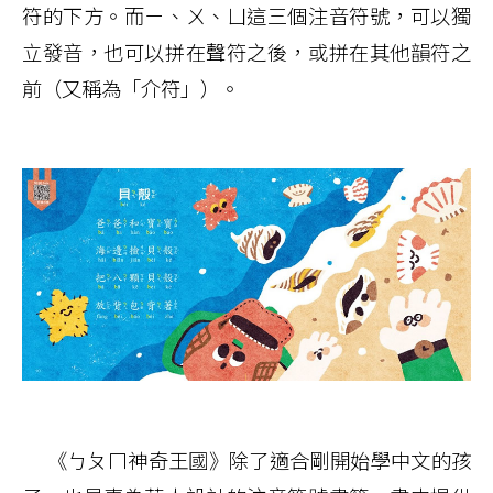
符的下方。而ㄧ、ㄨ、ㄩ這三個注音符號，可以獨
立發音，也可以拼在聲符之後，或拼在其他韻符之
前（又稱為「介符」）。
《ㄅㄆㄇ神奇王國》除了適合剛開始學中文的孩