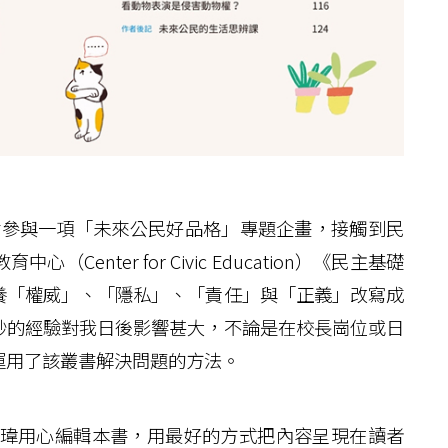
會參與一項「未來公民好品格」專題企畫，接觸到民
enter for Civic Education）《民主基礎
養「權威」、「隱私」、「責任」與「正義」改寫成
妙的經驗對我日後影響甚大，不論是在校長崗位或日
運用了該叢書解決問題的方法。
瑋用心編輯本書，用最好的方式把內容呈現在讀者