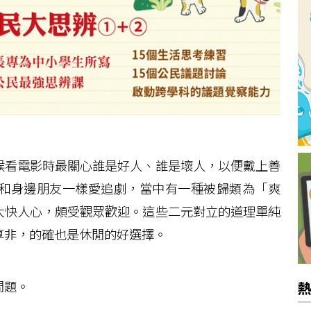
看電影時最關心誰是好人、誰是壞人，以便戴上善
和身邊朋友一樣愛追劇，當中有一種被歸類為「爽
大快人心，頗受觀眾歡迎。這些二元對立的道理單純
厚非，的確也是休閒的好選擇。
問題。