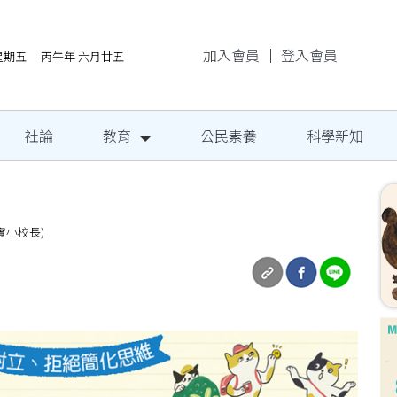
加入會員
｜
登入會員
/7星期五 丙午年 六月廿五
社論
教育
公民素養
科學新知
小校長)