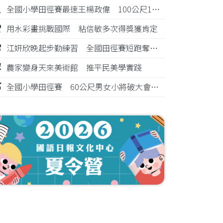
1
全國小學田徑賽最速王楊政偉 100公尺11秒87奪金
2
用水彩畫挑戰國際 粘信敏多次得獎獲肯定
3
江姸欣晚起步勤練習 全國田徑賽短跑奪金摘銅
4
農家變身天來美術館 推平民美學實踐
5
全國小學田徑賽 60公尺男女小將破大會紀錄