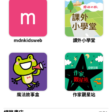
mdnkidsweb
課外小學堂
魔法故事盒
作家觀星站