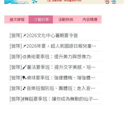
語文課程
才藝科學
活動快訊
內容精選
[營隊]📌2026文化中心暑期夏令營
[活動]
[營隊]📌2026年夏，超人氣國語日報兒童商學院搶先報！
[營隊]🎨美術夏季班：提升美力與想像力-
[比賽]
[營隊]🖌️書法夏季班：提升文字美感，培養專注力—
[營隊]️🏓桌球夏季班：強健體魄、增強體能---
[營隊]🎵️音樂班個別班、團體班：走入音樂世界-
[營隊]💃舞蹈夏季班：讓你成為舞動的仙子—-