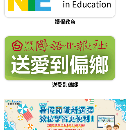
讀報教育
送愛到偏鄉