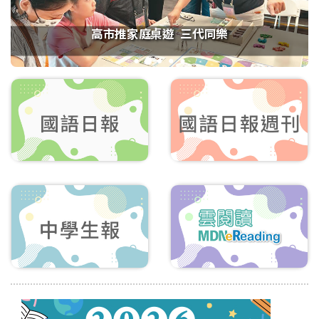
高市推家庭桌遊 三代同樂
1
2
3
4
5