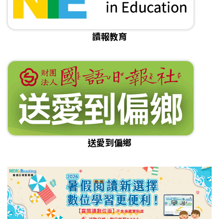
讀報教育
送愛到偏鄉