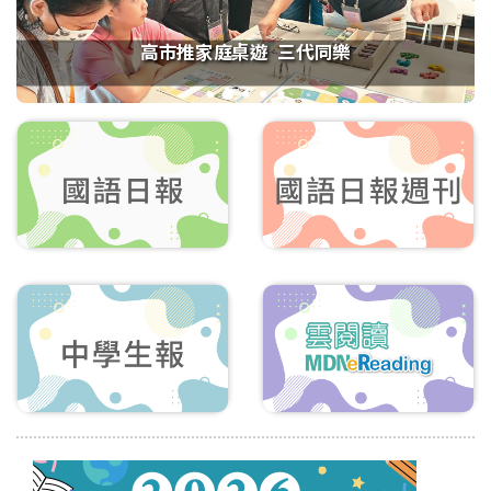
MLB季中交易 道奇隊搶下強投史庫
1
2
3
4
5