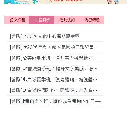
語文課程
才藝科學
活動快訊
內容精選
[營隊]📌2026文化中心暑期夏令營
[活動]
[營隊]📌2026年夏，超人氣國語日報兒童商學院搶先報！
[營隊]🎨美術夏季班：提升美力與想像力-
[比賽]
[營隊]🖌️書法夏季班：提升文字美感，培養專注力—
[營隊]️🏓桌球夏季班：強健體魄、增強體能---
[營隊]🎵️音樂班個別班、團體班：走入音樂世界-
[營隊]💃舞蹈夏季班：讓你成為舞動的仙子—-