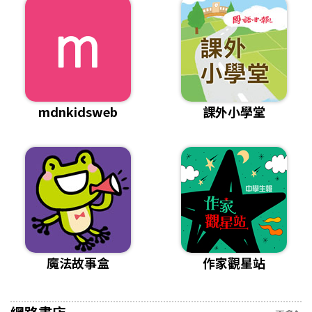
mdnkidsweb
課外小學堂
魔法故事盒
作家觀星站