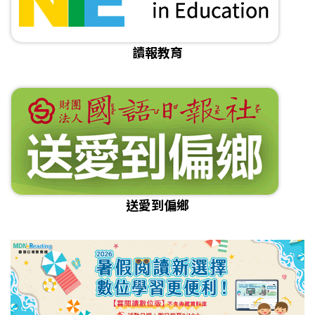
讀報教育
送愛到偏鄉