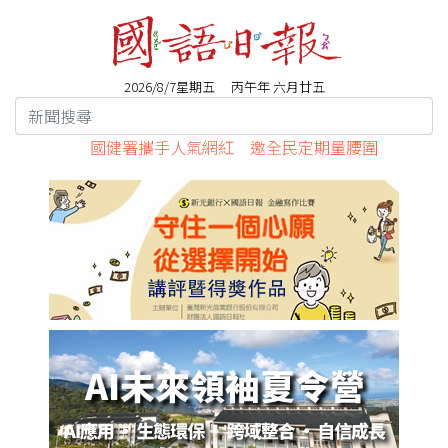
2026/8/7星期五 丙午年 六月廿五
國健署攜手人氣網紅 邀全民定期量腰圍