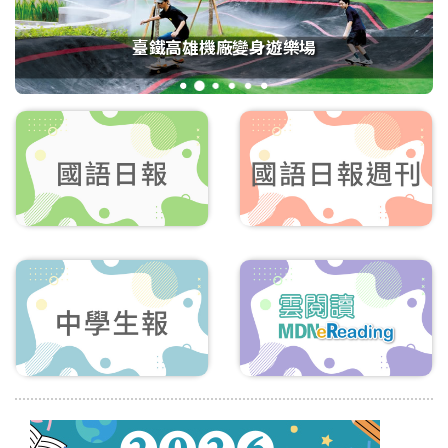
臺鐵高雄機廠變身遊樂場
1
2
3
4
5
6