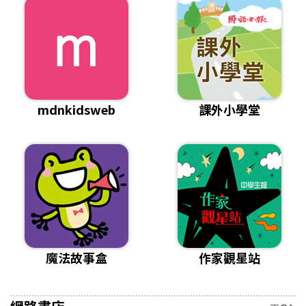
mdnkidsweb
課外小學堂
魔法故事盒
作家觀星站