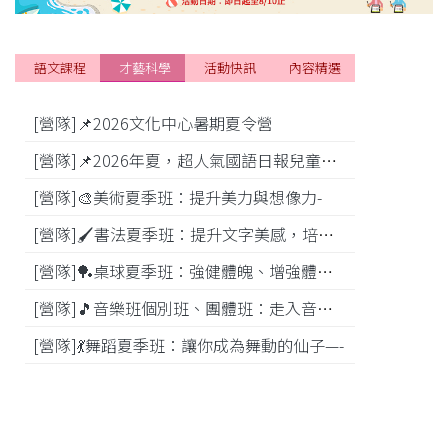
語文課程
才藝科學
活動快訊
內容精選
[營隊]📌2026文化中心暑期夏令營
[活動]
[營隊]📌2026年夏，超人氣國語日報兒童商學院搶先報！
[營隊]🎨美術夏季班：提升美力與想像力-
[比賽]
[營隊]🖌️書法夏季班：提升文字美感，培養專注力—
[營隊]️🏓桌球夏季班：強健體魄、增強體能---
[營隊]🎵️音樂班個別班、團體班：走入音樂世界-
[營隊]💃舞蹈夏季班：讓你成為舞動的仙子—-