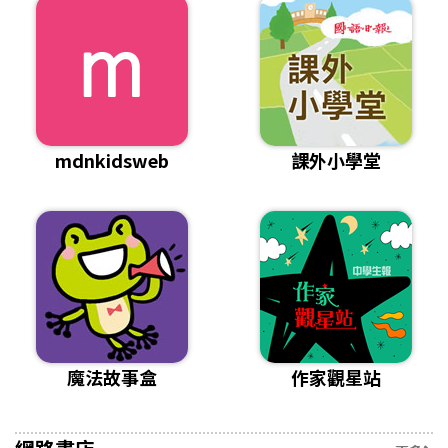
mdnkidsweb
課外小學堂
魔法故事盒
作家觀星站