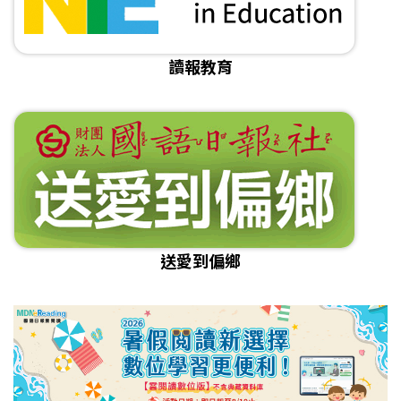
讀報教育
送愛到偏鄉