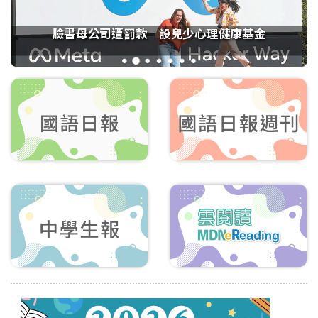
臉書母公司遭罰款 設兒少心理健康基金
1
2
3
4
5
6
7