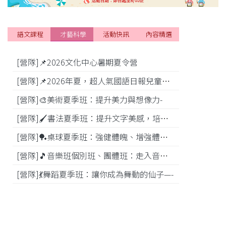
語文課程
才藝科學
活動快訊
內容精選
[營隊]📌2026文化中心暑期夏令營
[活動]
[營隊]📌2026年夏，超人氣國語日報兒童商學院搶先報！
[營隊]🎨美術夏季班：提升美力與想像力-
[比賽]
[營隊]🖌️書法夏季班：提升文字美感，培養專注力—
[營隊]️🏓桌球夏季班：強健體魄、增強體能---
[營隊]🎵️音樂班個別班、團體班：走入音樂世界-
[營隊]💃舞蹈夏季班：讓你成為舞動的仙子—-