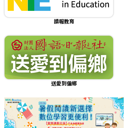
讀報教育
送愛到偏鄉