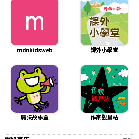
mdnkidsweb
課外小學堂
魔法故事盒
作家觀星站