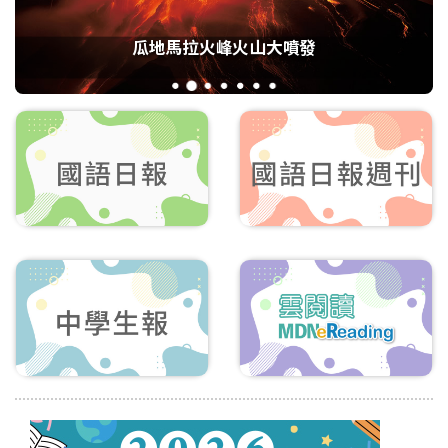
瓜地馬拉火峰火山大噴發
1
2
3
4
5
6
7