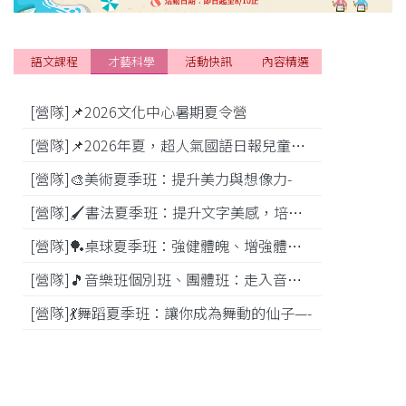
語文課程
才藝科學
活動快訊
內容精選
[營隊]📌2026文化中心暑期夏令營
[活動]
[營隊]📌2026年夏，超人氣國語日報兒童商學院搶先報！
[營隊]🎨美術夏季班：提升美力與想像力-
[比賽]
[營隊]🖌️書法夏季班：提升文字美感，培養專注力—
[營隊]️🏓桌球夏季班：強健體魄、增強體能---
[營隊]🎵️音樂班個別班、團體班：走入音樂世界-
[營隊]💃舞蹈夏季班：讓你成為舞動的仙子—-