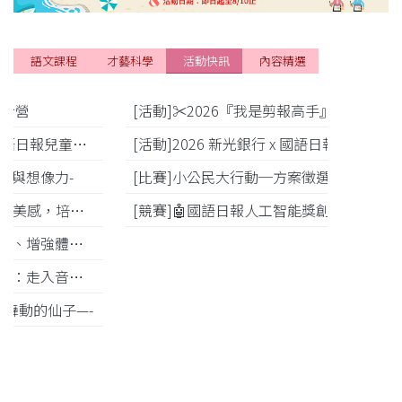
語文課程
才藝科學
活動快訊
內容精選
[活動]✂️2026『我是剪報高手』 得獎名單
[活動]2026 新光銀行 x 國語日報社．金融寫作比賽講評暨得獎作品
[比賽]小公民大行動─方案徵選活動
[競賽]🤖國語日報人工智能獎創意程式競賽得獎名單
[活動]
[活動]
[活動]