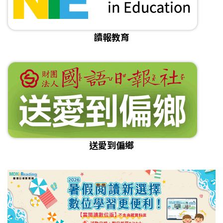
讀報教育
送愛到偏鄉