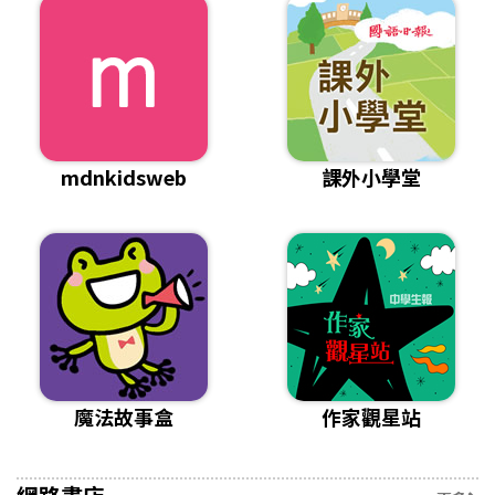
mdnkidsweb
課外小學堂
魔法故事盒
作家觀星站