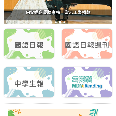
何安妮送暖助家扶 當志工樂捐款
1
2
3
4