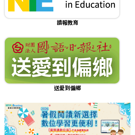
讀報教育
送愛到偏鄉