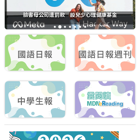
臉書母公司遭罰款 設兒少心理健康基金
1
2
3
4
5
6
7