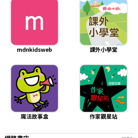
mdnkidsweb
課外小學堂
魔法故事盒
作家觀星站