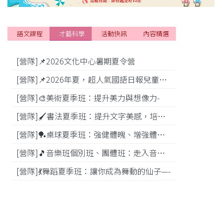
語文課程
才藝科學
活動快訊
內容精選
[營隊]📌2026文化中心暑期夏令營
[活動]
[營隊]📌2026年夏，超人氣國語日報兒童商學院搶先報！
[營隊]🎨美術夏季班：提升美力與想像力-
[比賽]
[營隊]🖌️書法夏季班：提升文字美感，培養專注力—
[營隊]️🏓桌球夏季班：強健體魄、增強體能---
[營隊]🎵️音樂班個別班、團體班：走入音樂世界-
[營隊]💃舞蹈夏季班：讓你成為舞動的仙子—-